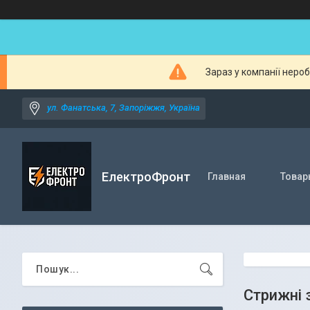
Зараз у компанії неро
ул. Фанатська, 7, Запоріжжя, Україна
ЕлектроФронт
Главная
Товар
Стрижні 