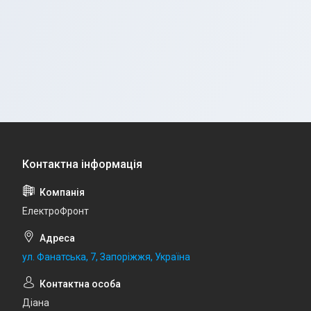
ЕлектроФронт
ул. Фанатська, 7, Запоріжжя, Україна
Діана