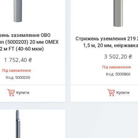
ень заземлення OBO
Стрижень уземлення 219 2
nn (5000203) 20 мм OMEX
1,5 м, 20 мм, неіржавк
2 м FT (40-60 мкм)
3 502,20 ₴
1 752,40 ₴
Під замовлення
Під замовлення
5000866
5000203
Купити
Купити