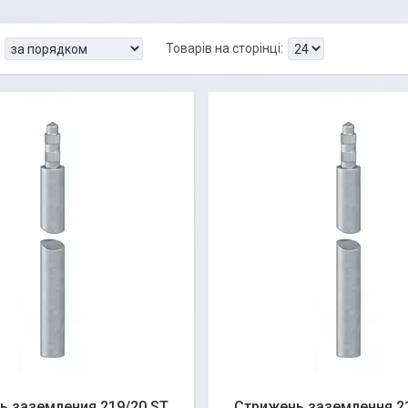
ь заземления 219/20 ST
Стрижень заземлення 2