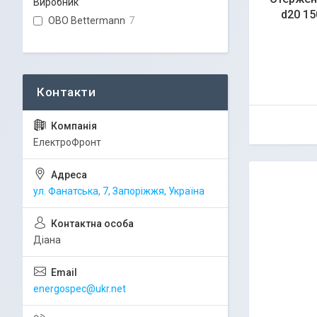
Виробник
d20 1
OBO Bettermann
7
ЕлектроФронт
ул. Фанатська, 7, Запоріжжя, Україна
Діана
energospec@ukr.net