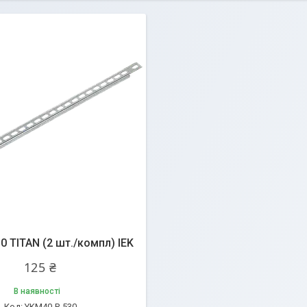
0 TITAN (2 шт./компл) IEK
125 ₴
В наявності
YKM40-P-530