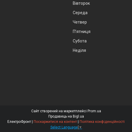
Вівторок
Середа
Четвер
Пʼятниця
Субота
Неділя
Сайт створений на маркетплейсі
Prom.ua
Продавець на Bigl.ua
ЕлектроФронт |
Поскаржитися на контент
|
Політика конфіденційності
Select Language
▼