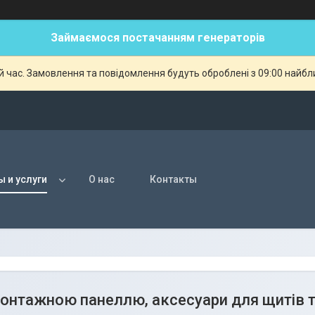
Займаємося постачанням генераторів
й час. Замовлення та повідомлення будуть оброблені з 09:00 найбли
ы и услуги
О нас
Контакты
онтажною панеллю, аксесуари для щитів 