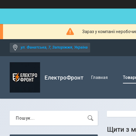
Зараз у компанії неробочи
ул. Фанатська, 7, Запоріжжя, Україна
ЕлектроФронт
Главная
Товар
Щити з м