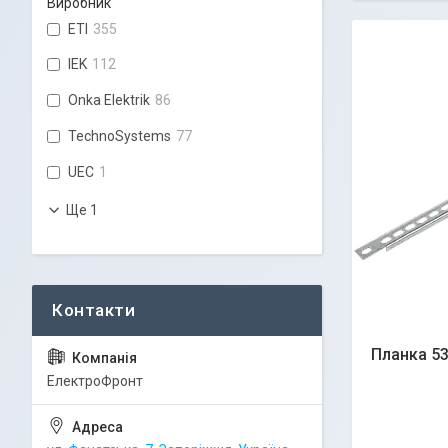
Виробник
ETI
355
IEK
112
Onka Elektrik
86
TechnoSystems
77
UEC
1
Ще 1
Планка 53
ЕлектроФронт