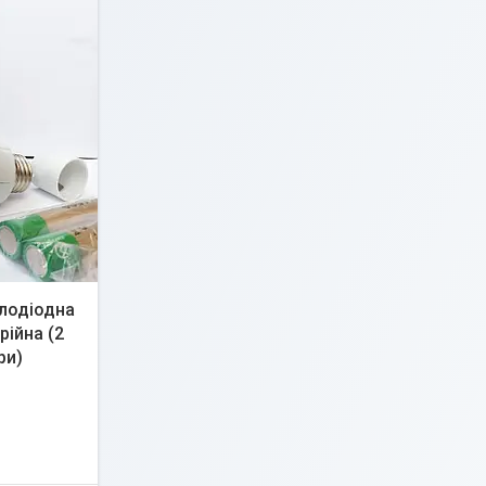
тлодіодна
рійна (2
ри)