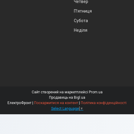
Четвер
Пʼятниця
Субота
Неділя
Сайт створений на маркетплейсі
Prom.ua
Продавець на Bigl.ua
ЕлектроФронт |
Поскаржитися на контент
|
Політика конфіденційності
Select Language
▼