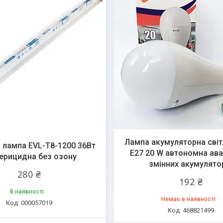
Лампа акумуляторна сві
 лампа EVL-T8-1200 36Вт
E27 20 W автономна ава
ерицидна без озону
змінних акумулято
280 ₴
192 ₴
В наявності
Немає в наявності
000057019
468821499