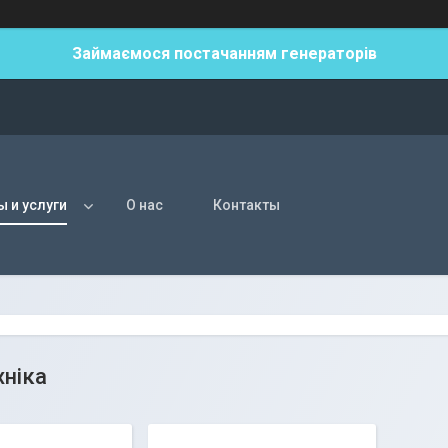
Займаємося постачанням генераторів
ы и услуги
О нас
Контакты
хніка