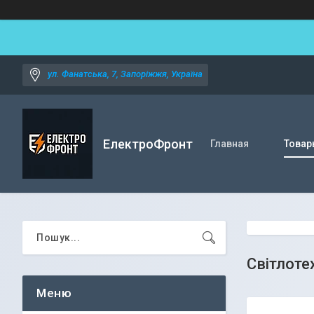
ул. Фанатська, 7, Запоріжжя, Україна
ЕлектроФронт
Главная
Товар
Світлоте