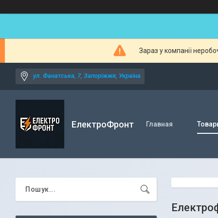
Зараз у компанії неробо
ул. Фанатська, 7, Запоріжжя, Україна
ЕлектроФронт
Главная
Товар
Електроф