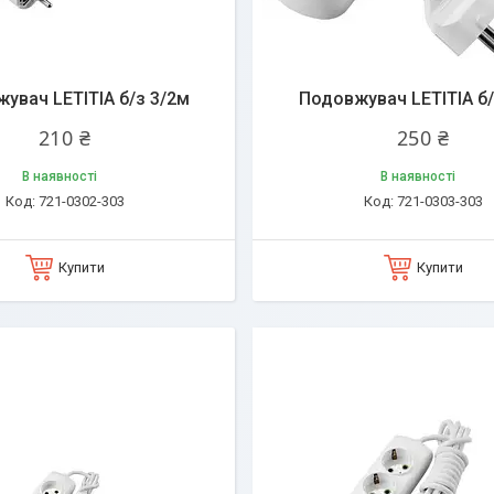
увач LETITIA б/з 3/2м
Подовжувач LETITIA б/
210 ₴
250 ₴
В наявності
В наявності
721-0302-303
721-0303-303
Купити
Купити