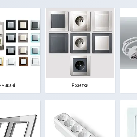
имикачі
Розетки