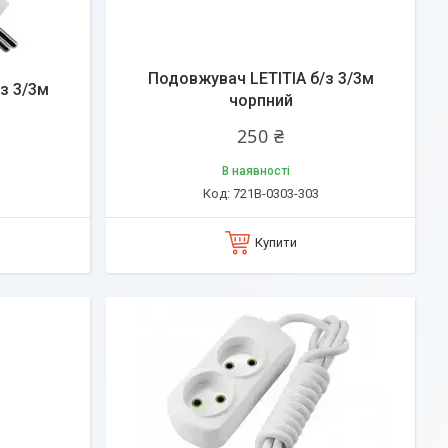
Подовжувач LETITIA б/з 3/3м
з 3/3м
чорпний
250 ₴
В наявності
721В-0303-303
Купити