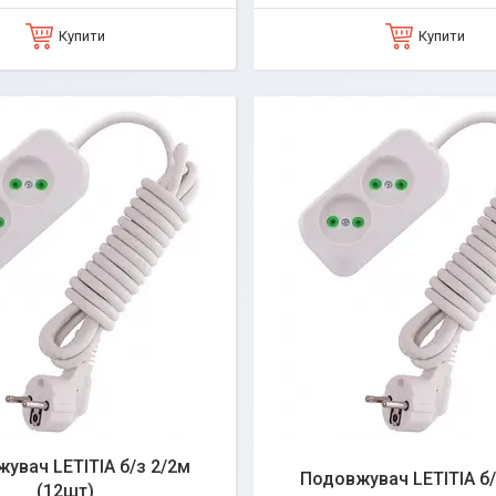
Купити
Купити
увач LETITIA б/з 2/2м
Подовжувач LETITIA б/
(12шт)