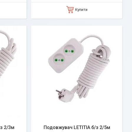
Купити
з 2/3м
Подовжувач LETITIA б/з 2/5м