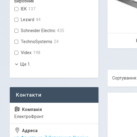
Виробник
IEK
137
Lezard
44
Schneider Electric
435
TechnoSystems
24
Videx
198
Ще 1
ЕлектроФронт