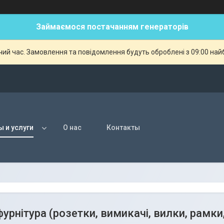
Займаємося постачанням генераторів
чий час. Замовлення та повідомлення будуть оброблені з 09:00 най
ы и услуги
О нас
Контакты
урнітура (розетки, вимикачі, вилки, рамки