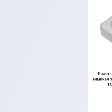
Розетка
вимикач зо
TN