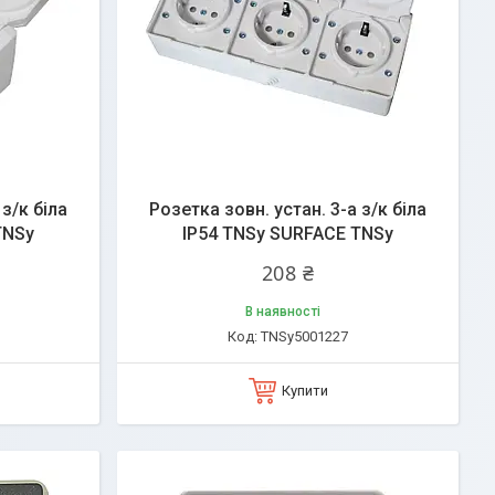
 з/к біла
Розетка зовн. устан. 3-а з/к біла
TNSy
IP54 TNSy SURFACE TNSy
208 ₴
В наявності
TNSy5001227
Купити