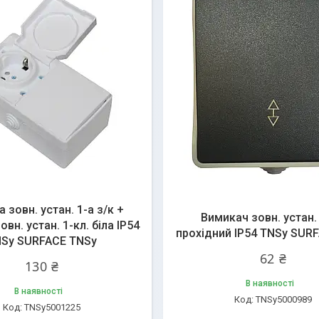
 зовн. устан. 1-а з/к +
Вимикач зовн. устан. 
вн. устан. 1-кл. біла IP54
прохідний IP54 TNSy SUR
Sy SURFACE TNSy
62 ₴
130 ₴
В наявності
В наявності
TNSy5000989
TNSy5001225