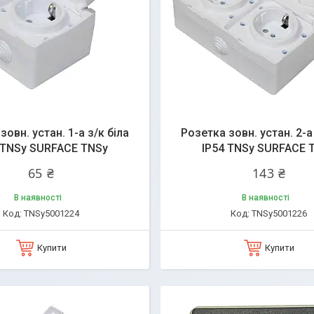
зовн. устан. 1-а з/к біла
Розетка зовн. устан. 2-а
 TNSy SURFACE TNSy
IP54 TNSy SURFACE 
65 ₴
143 ₴
В наявності
В наявності
TNSy5001224
TNSy5001226
Купити
Купити