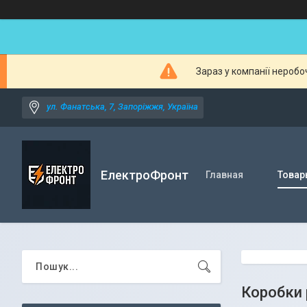
Зараз у компанії неробо
ул. Фанатська, 7, Запоріжжя, Україна
ЕлектроФронт
Главная
Товар
Коробки 