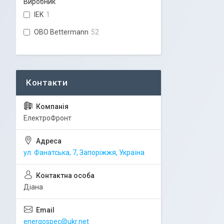
Виробник
IEK
1
OBO Bettermann
52
ЕлектроФронт
ул. Фанатська, 7, Запоріжжя, Україна
Діана
energospec@ukr.net