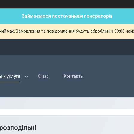
Займаємося постачанням генераторів
чий час. Замовлення та повідомлення будуть оброблені з 09:00 най
ы и услуги
О нас
Контакты
розподільні