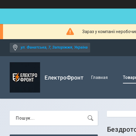
Зараз у компанії неробочи
ул. Фанатська, 7, Запоріжжя, Україна
ЕлектроФронт
Главная
Товар
Бездрото