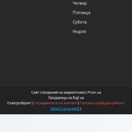
Четвер
Пʼятниця
Субота
Неділя
Сайт створений на маркетплейсі
Prom.ua
Продавець на Bigl.ua
ЕлектроФронт |
Поскаржитися на контент
|
Політика конфіденційності
Select Language
▼