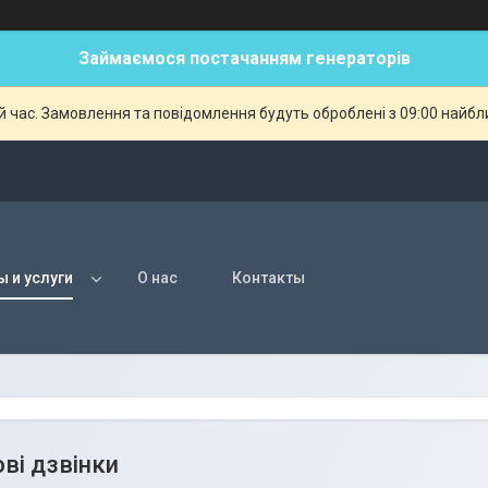
Займаємося постачанням генераторів
й час. Замовлення та повідомлення будуть оброблені з 09:00 найбли
ы и услуги
О нас
Контакты
ві дзвінки