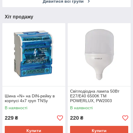
Дивитися всі групи
Хіт продажу
Світлодіодна лампа 50Вт
Шина «N» на DIN-рейку в
Е27/E40 6500К TM
корпусі 4х7 груп TNSy
POWERLUX, PW2003
В наявності
В наявності
229
220
₴
₴
Купити
Купити