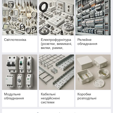
Світлотехніка
Електрофурнітура
Релейне
(розетки, вимикачі,
обладнання
вилки, рамки,
подовжувачі,
котушки)
Модульне
Кабельні
Коробки
обладнання
нездійснені
розподільні
системи