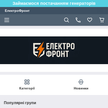
Займаємося постачанням генераторів
ЕлектроФронт
Категорії
Новинки
Популярні групи