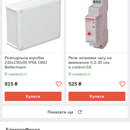
Розподільна коробка
Реле затримки часу на
240x190x95 IP66 OBO
вимкнення 0,3-30 сек
Bettermann
e.control.t16
В наявності
В наявності
815
525
₴
₴
Купити
Купити
Показати ще
ЕлектроФронт