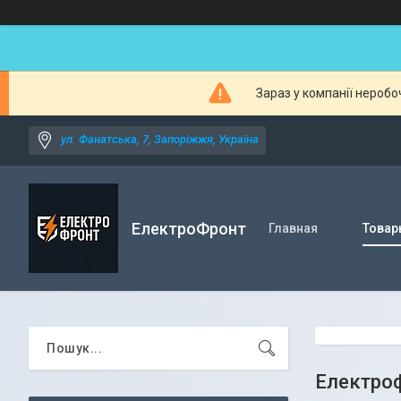
Зараз у компанії неробо
ул. Фанатська, 7, Запоріжжя, Україна
ЕлектроФронт
Главная
Товар
Електроф