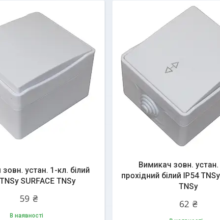
Вимикач зовн. устан. 
зовн. устан. 1-кл. білий
прохідний білий IP54 TNS
 TNSy SURFACE TNSy
TNSy
59 ₴
62 ₴
В наявності