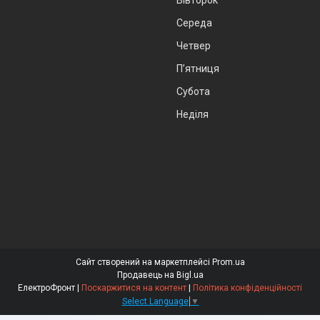
Вівторок
Середа
Четвер
Пʼятниця
Субота
Неділя
Сайт створений на маркетплейсі
Prom.ua
Продавець на Bigl.ua
ЕлектроФронт |
Поскаржитися на контент
|
Політика конфіденційності
Select Language
▼