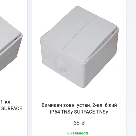
1-кл.
Вимикач зовн. устан. 2-кл. білий
y SURFACE
IP54 TNSy SURFACE TNSy
65 ₴
В наявності