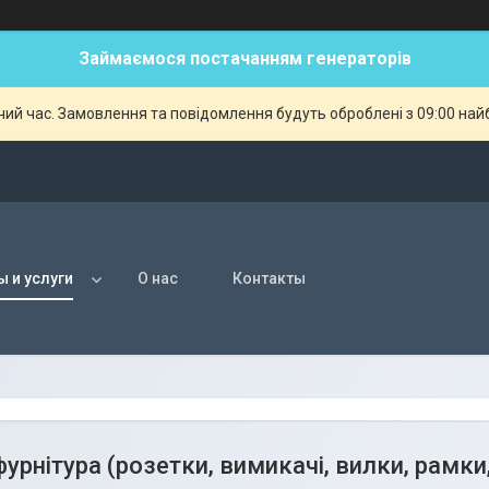
Займаємося постачанням генераторів
чий час. Замовлення та повідомлення будуть оброблені з 09:00 най
ы и услуги
О нас
Контакты
урнітура (розетки, вимикачі, вилки, рамки