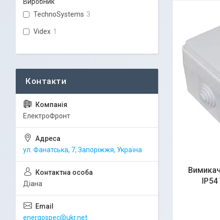
Виробник
TechnoSystems
3
Videx
1
ЕлектроФронт
ул. Фанатська, 7, Запоріжжя, Україна
Вимикач 
IP54
Діана
energospec@ukr.net