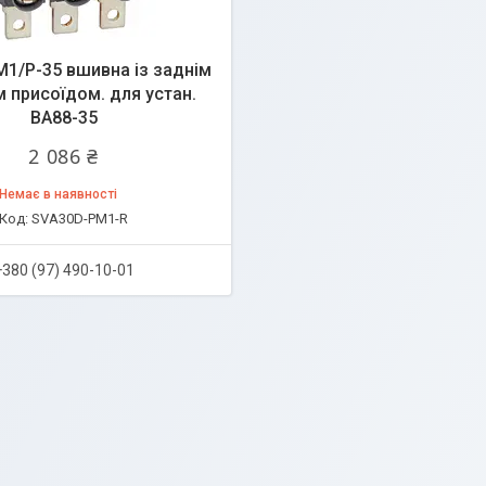
1/Р-35 вшивна із заднім
м присоїдом. для устан.
ВА88-35
2 086 ₴
Немає в наявності
SVA30D-PM1-R
+380 (97) 490-10-01