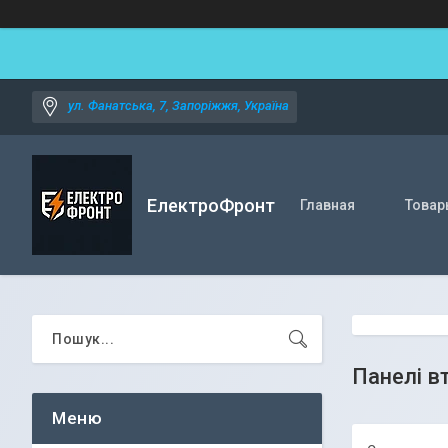
ул. Фанатська, 7, Запоріжжя, Україна
ЕлектроФронт
Главная
Товар
Панелі в