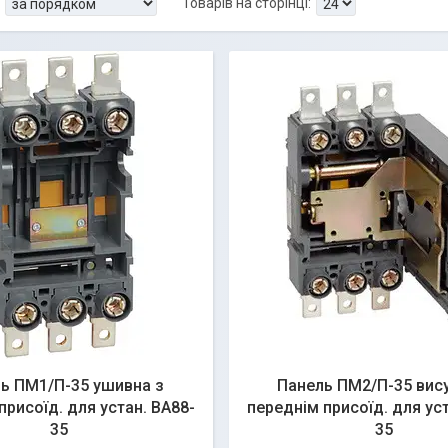
ь ПМ1/П-35 ушивна з
Панель ПМ2/П-35 вису
присоїд. для устан. ВА88-
переднім присоїд. для уст
35
35