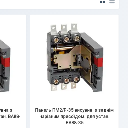
вна з
Панель ПМ2/Р-35 висувна із заднім
ан. ВА88-
нарізним присоїдом. для устан.
ВА88-35