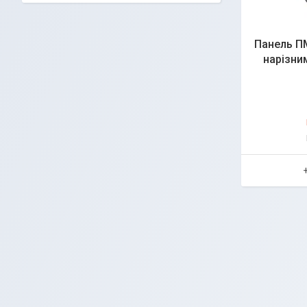
Панель ПМ
нарізни