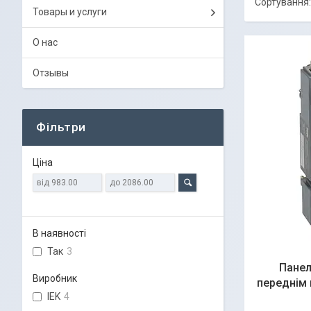
Товары и услуги
О нас
Отзывы
Фільтри
Ціна
В наявності
Так
3
Панел
Виробник
переднім 
IEK
4