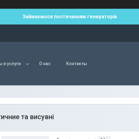
Займаємося постачанням генераторів
ы и услуги
О нас
Контакты
тичние та висувні