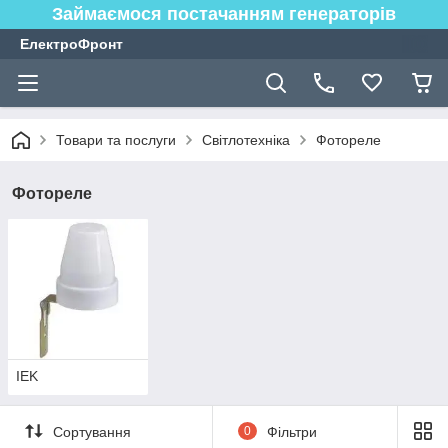
Займаємося постачанням генераторів
ЕлектроФронт
Товари та послуги
Світлотехніка
Фотореле
Фотореле
IEK
Сортування
0
Фільтри