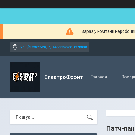
Зараз у компанії неробочи
ул. Фанатська, 7, Запоріжжя, Україна
ЕлектроФронт
Главная
Товар
Патч-пан