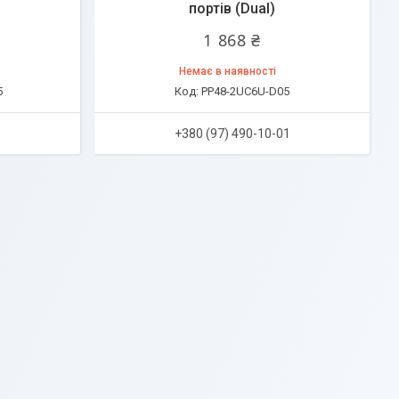
портів (Dual)
1 868 ₴
Немає в наявності
5
PP48-2UC6U-D05
1
+380 (97) 490-10-01