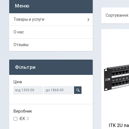
Товары и услуги
О нас
Отзывы
Фільтри
Ціна
Виробник
IEK
3
ITK 2U п