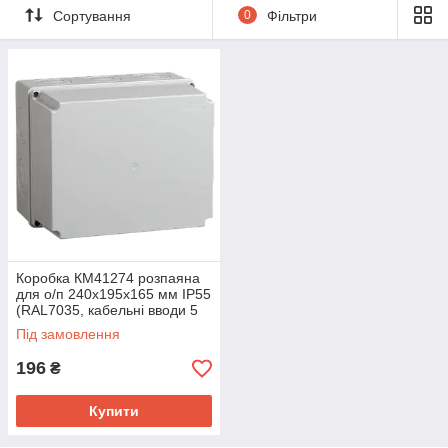
Сортування
0
Фільтри
Коробка КМ41274 розпаяна
для о/п 240х195х165 мм IP55
(RAL7035, кабельні вводи 5
шт.)
Під замовлення
196
₴
Купити