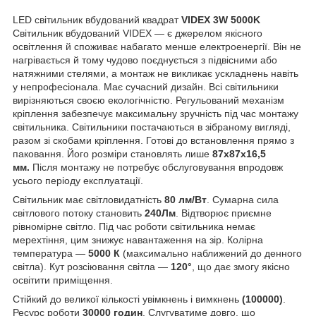
LED світильник вбудований квадрат
VIDEX 3W 5000K
Світильник вбудований VIDEX — є джерелом якісного
освітлення й споживає набагато менше електроенергії. Він не
нагрівається й тому чудово поєднується з підвісними або
натяжними стелями, а монтаж не викликає ускладнень навіть
у непрофесіонала. Має сучасний дизайн. Всі світильники
вирізняються своєю екологічністю. Регульований механізм
кріплення забезпечує максимальну зручність під час монтажу
світильника. Світильники постачаються в зібраному вигляді,
разом зі скобами кріплення. Готові до встановлення прямо з
паковання. Його розміри становлять лише
87x
87x16,5
мм.
Після монтажу не потребує обслуговування впродовж
усього періоду експлуатації.
Світильник має світловидатність
80 лм/Вт
. Сумарна сила
світлового потоку становить
240Лм
. Відтворює приємне
рівномірне світло. Під час роботи світильника немає
мерехтіння, цим знижує навантаження на зір. Колірна
температура —
5000 К
(максимально наближений до денного
світла). Кут розсіювання світла —
120°
, що дає змогу якісно
освітити приміщення.
Стійкий до великої кількості увімкнень і вимкнень
(100000)
.
Ресурс роботи
30000 годин
. Слугуватиме довго, що