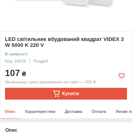
LED світильник вбудований квадрат VIDEX 3
W 5000 K 220 V
В наявності
Код: 24625
Роздріб
107
₴
Мінімальна сума замовлення на сайті — 200 ₴
Купити
Опис
Характеристики
Доставка
Оплата
Умови п
Опис