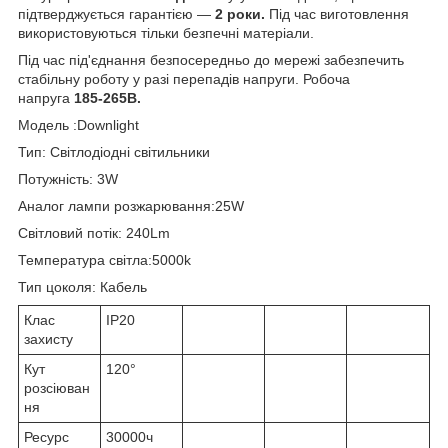
підтверджується гарантією —
2 роки.
Під час виготовлення
використовуються тільки безпечні матеріали.
Під час під'єднання безпосередньо до мережі забезпечить
стабільну роботу у разі перепадів напруги. Робоча
напруга
185-265В.
Модель :Downlight
Тип: Світлодіодні світильники
Потужність: 3W
Аналог лампи розжарювання:25W
Світловий потік: 240Lm
Температура світла:5000k
Тип цоколя: Кабель
Клас
IP20
захисту
Кут
120°
розсіюван
ня
Ресурс
30000ч