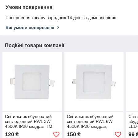
Умови повернення
Повернення товару впродовж 14 днів за домовленістю
Всі умови повернення
Подібні товари компанії
Світильник вбудований
Світильник вбудований
Світ
світлодіодний PWL 3W
світлодіодний PWL 6W
вбуд
4500K IP20 квадрат TM
4500K IP20 квадрат,
LED-
Powerlux, PW2112
PW2113
120
150
99
₴
₴