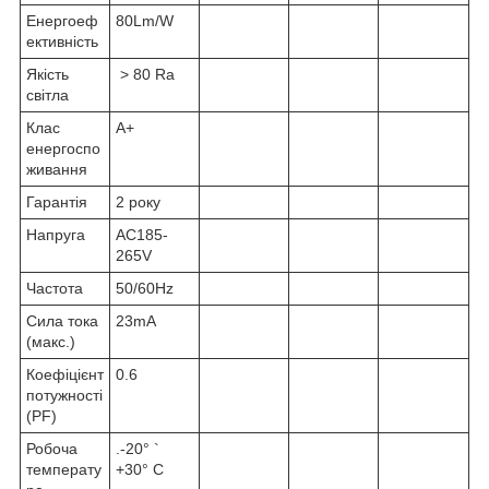
Енергоеф
80Lm/W
ективність
Якість
> 80 Ra
світла
Клас
A+
енергоспо
живання
Гарантія
2 року
Напруга
AC185-
265V
Частота
50/60Hz
Сила тока
23mA
(макс.)
Коефіцієнт
0.6
потужності
(PF)
Робоча
.-20° `
температу
+30° C