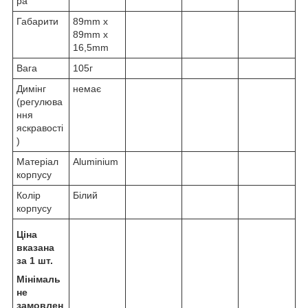
ра
Габарити
89mm x
89mm x
16,5mm
Вага
105г
Димінг
немає
(регулюва
ння
яскравості
)
Матеріал
Aluminium
корпусу
Колір
Білий
корпусу
Ціна
вказана
за 1 шт.
Мінімаль
не
замовлен