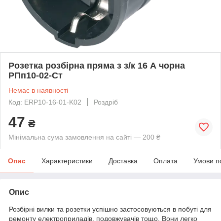
Розетка розбірна пряма з з/к 16 А чорна
РПп10-02-Ст
Немає в наявності
Код: ERP10-16-01-K02
Роздріб
47
₴
Мінімальна сума замовлення на сайті — 200 ₴
Опис
Характеристики
Доставка
Оплата
Умови п
Опис
Розбірні вилки та розетки успішно застосовуються в побуті для
ремонту електроприладів, подовжувачів тощо. Вони легко