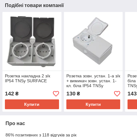
Подібні товари компанії
Розетка накладна 2 з/к
Розетка зовн. устан. 1-а з/к
Розе
IP54 TNSy SURFACE
+ вимикач зовн. устан. 1-
біла
кл. біла IP54 TNSy
TNS
SURFACE TNSy
142
130
143
₴
₴
Купити
Купити
Про нас
86% позитивних з 118 відгуків за рік