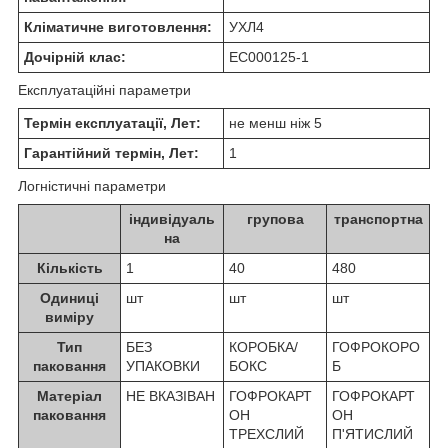
Кліматичне виготовлення:
УХЛ4
Дочірній клас:
EC000125-1
Експлуатаційні параметри
Термін експлуатації, Лет:
не менш ніж 5
Гарантійний термін, Лет:
1
Логністичні параметри
індивідуаль
групова
транспортна
на
Кількість
1
40
480
Одиниці
шт
шт
шт
виміру
Тип
БЕЗ
КОРОБКА/
ГОФРОКОРО
паковання
УПАКОВКИ
БОКС
Б
Матеріал
НЕ ВКАЗІВАН
ГОФРОКАРТ
ГОФРОКАРТ
паковання
ОН
ОН
ТРЕХСЛИЙ
П'ЯТИСЛИЙ