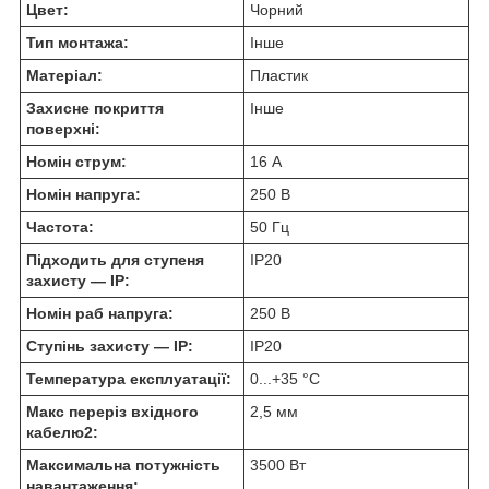
Цвет:
Чорний
Тип монтажа:
Інше
Матеріал:
Пластик
Захисне покриття
Інше
поверхні:
Номін струм:
16 А
Номін напруга:
250 В
Частота:
50 Гц
Підходить для ступеня
IP20
захисту — IP:
Номін раб напруга:
250 В
Ступінь захисту — IP:
IP20
Температура експлуатації:
0...+35 °C
Макс переріз вхідного
2,5 мм
кабелю2:
Максимальна потужність
3500 Вт
навантаження: