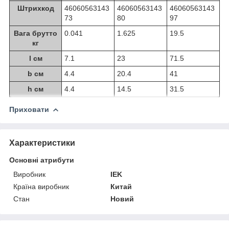
Штрихкод
46060563143
46060563143
46060563143
73
80
97
Вага брутто
0.041
1.625
19.5
кг
l см
7.1
23
71.5
b см
4.4
20.4
41
h см
4.4
14.5
31.5
Приховати
Характеристики
Основні атрибути
Виробник
IEK
Країна виробник
Китай
Стан
Новий