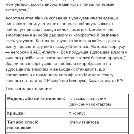
монтуються, мають високу надійність і тривалий термін
експлуатації.
Асортиментна лінійка складена з урахуванням тенденцій
ринкового попиту та містить перелік найактуальніших і
найпопулярніших позицій вилок і розеток. Ергономічне
виготовлення виробів дає змогу їх комфортно й безпечно
експлуатувати. Контактна група та затискач кабелю дають
змогу провести зручний і швидкий монтаж. Матеріал корпусу
— негорючий АБС-пластик. Вся продукція відповідає вимогам
чинного російського законодавства в галузі безпеки продукції.
Зразки нової серії успішно пройшли випробування на
відповідність вимогам міжнародних стандартів, що
підтверджено отриманням сертифіката Митного союзу,
чинного на території Республіки Білорусь, Казахстану та РФ.
Технічні характеристики
Модель або виготовлення:
Із заземлювальним
(захисним) контактом
Кришка:
У корпусі
Тип або спосіб
Клему гвинтова
під'єднання: