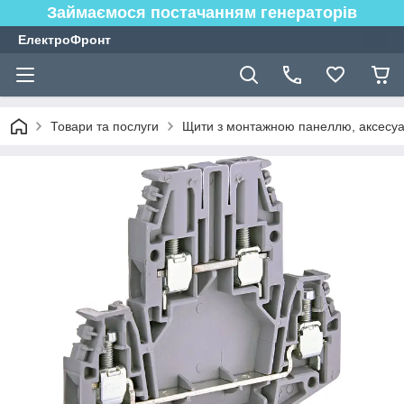
Займаємося постачанням генераторів
ЕлектроФронт
Товари та послуги
Щити з монтажною панеллю, аксесуа