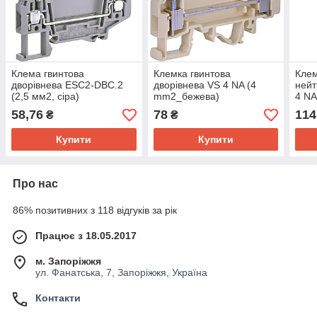
Клема гвинтова
Клемка гвинтова
Клем
дворівнева ESC2-DBC.2
дворівнева VS 4 NA (4
нейт
(2,5 мм2, сіра)
mm2_бежева)
4 NA
mm2
58,76
78
114
₴
₴
Купити
Купити
Про нас
86% позитивних з 118 відгуків за рік
Працює з 18.05.2017
м. Запоріжжя
ул. Фанатська, 7, Запоріжжя, Україна
Контакти