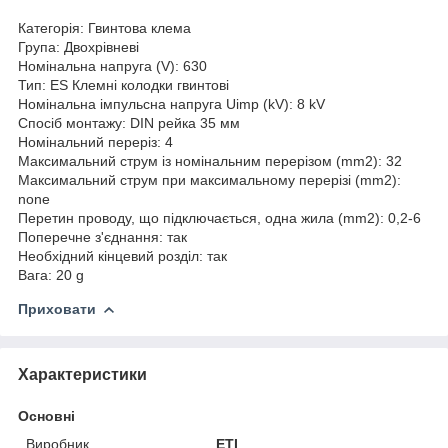
Категорія: Гвинтова клема
Група: Двохрівневі
Номінальна напруга (V): 630
Тип: ES Клемні колодки гвинтові
Номінальна імпульсна напруга Uimp (kV): 8 kV
Спосіб монтажу: DIN рейка 35 мм
Номінальний переріз: 4
Максимальний струм із номінальним перерізом (mm2): 32
Максимальний струм при максимальному перерізі (mm2):
none
Перетин проводу, що підключається, одна жила (mm2): 0,2-6
Поперечне з'єднання: так
Необхідний кінцевий розділ: так
Вага: 20 g
Приховати
Характеристики
Основні
Виробник
ETI