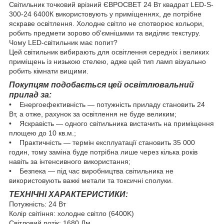
Світильник точковий врізний ЄВРОСВЕТ 24 Вт квадрат LED-S-
300-24 6400К використовують у приміщеннях, де потрібне
яскраве освітлення. Холодне світло не спотворює кольори,
робить предмети зорово об'ємнішими та виділяє текстуру.
Чому LED-світильник має попит?
Цей світильник вибирають для освітлення середніх і великих
приміщень із низькою стелею, адже цей тип ламп візуально
робить кімнати вищими.
Покупцям подобається цей освітлювальний
прилад за:
• Енергоефективність — потужність приладу становить 24
Вт, а отже, рахунок за освітлення не буде великим;
• Яскравість — одного світильника вистачить на приміщення
площею до 10 кв.м.;
• Практичність — термін експлуатації становить 35 000
годин, тому заміна буде потрібна лише через кілька років
навіть за інтенсивного використання;
• Безпека — під час виробництва світильника не
використовують важкі метали та токсичні сполуки.
ТЕХНІЧНІ ХАРАКТЕРИСТИКИ:
Потужність: 24 Вт
Колір світіння: холодне світло (6400K)
Світловий потік: 1680 Лм