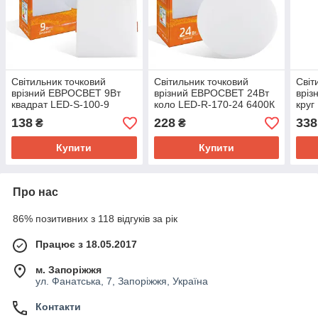
Світильник точковий
Світильник точковий
Світ
врізний ЕВРОСВЕТ 9Вт
врізний ЕВРОСВЕТ 24Вт
вріз
квадрат LED-S-100-9
коло LED-R-170-24 6400К
круг
6400К без рамки
без рамки
138
228
338
₴
₴
Купити
Купити
Про нас
86% позитивних з 118 відгуків за рік
Працює з 18.05.2017
м. Запоріжжя
ул. Фанатська, 7, Запоріжжя, Україна
Контакти