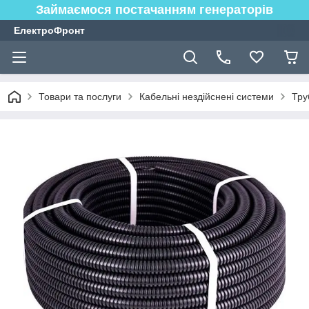
Займаємося постачанням генераторів
ЕлектроФронт
Товари та послуги
Кабельні нездійснені системи
Тру