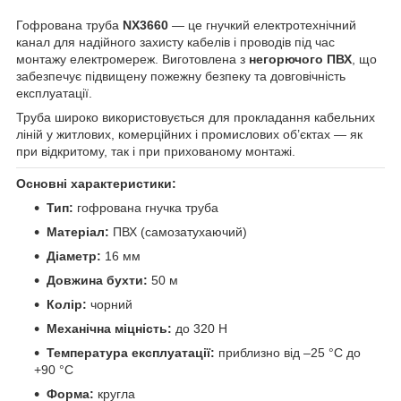
Гофрована труба
NX3660
— це гнучкий електротехнічний
канал для надійного захисту кабелів і проводів під час
монтажу електромереж. Виготовлена з
негорючого ПВХ
, що
забезпечує підвищену пожежну безпеку та довговічність
експлуатації.
Труба широко використовується для прокладання кабельних
ліній у житлових, комерційних і промислових об’єктах — як
при відкритому, так і при прихованому монтажі.
Основні характеристики:
Тип:
гофрована гнучка труба
Матеріал:
ПВХ (самозатухаючий)
Діаметр:
16 мм
Довжина бухти:
50 м
Колір:
чорний
Механічна міцність:
до 320 Н
Температура експлуатації:
приблизно від –25 °C до
+90 °C
Форма:
кругла