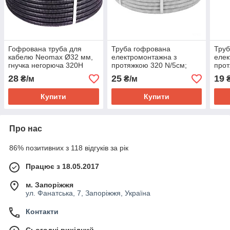
Гофрована труба для
Труба гофрована
Труб
кабелю Neomax Ø32 мм,
електромонтажна з
елек
гнучка негорюча 320H
протяжкою 320 N/5см;
прот
чорна
Ø25мм; ПВХ; світло-сіра;
Ø16м
28
25
19
₴/м
₴/м
₴
Бухта 50 м
Бухт
Купити
Купити
Про нас
86% позитивних з 118 відгуків за рік
Працює з 18.05.2017
м. Запоріжжя
ул. Фанатська, 7, Запоріжжя, Україна
Контакти