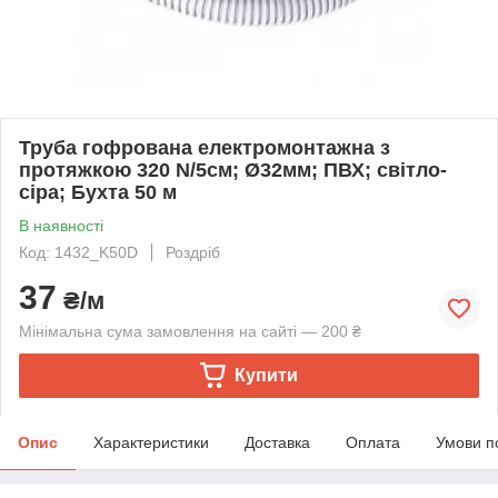
Труба гофрована електромонтажна з
протяжкою 320 N/5см; Ø32мм; ПВХ; світло-
сіра; Бухта 50 м
В наявності
Код: 1432_K50D
Роздріб
37
₴/м
Мінімальна сума замовлення на сайті — 200 ₴
Купити
Опис
Характеристики
Доставка
Оплата
Умови п