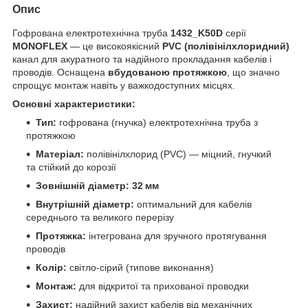
Опис
Гофрована електротехнічна труба
1432_K50D
серії
MONOFLEX
— це високоякісний
PVC (полівінілхлоридний)
канал для акуратного та надійного прокладання кабелів і
проводів. Оснащена
вбудованою протяжкою
, що значно
спрощує монтаж навіть у важкодоступних місцях.
Основні характеристики:
Тип:
гофрована (гнучка) електротехнічна труба з
протяжкою
Матеріал:
полівінілхлорид (PVC) — міцний, гнучкий
та стійкий до корозії
Зовнішній діаметр:
32 мм
Внутрішній діаметр:
оптимальний для кабелів
середнього та великого перерізу
Протяжка:
інтегрована для зручного протягування
проводів
Колір:
світло‑сірий (типове виконання)
Монтаж:
для відкритої та прихованої проводки
Захист:
надійний захист кабелів від механічних