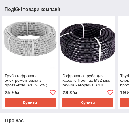
Подібні товари компанії
Труба гофрована
Гофрована труба для
Труб
електромонтажна з
кабелю Neomax Ø32 мм,
елек
протяжкою 320 N/5см;
гнучка негорюча 320H
прот
Ø25мм; ПВХ; світло-сіра;
чорна
Ø16м
25
28
19
₴/м
₴/м
₴
Бухта 50 м
Бухт
Купити
Купити
Про нас