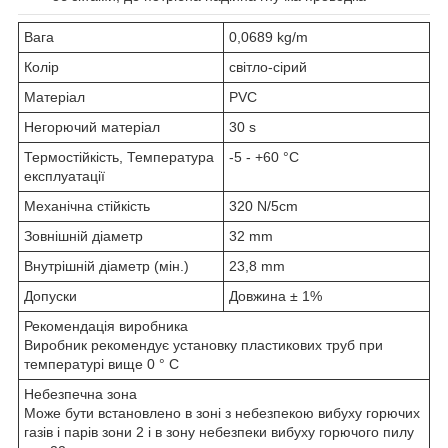
Вага
0,0689 kg/m
Колір
світло-сірий
Матеріал
PVC
Негорючий матеріал
30 s
Термостійкість, Температура
-5 - +60 °C
експлуатації
Механічна стійкість
320 N/5cm
Зовнішній діаметр
32 mm
Внутрішній діаметр (мін.)
23,8 mm
Допуски
Довжина ± 1%
Рекомендація виробника
Виробник рекомендує установку пластикових труб при
температурі вище 0 ° С
Небезпечна зона
Може бути встановлено в зоні з небезпекою вибуху горючих
газів і парів зони 2 і в зону небезпеки вибуху горючого пилу