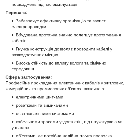
пошкоджень під час експлуатації
Переваги:
Забезпечує ефективну організацію та захист
електропроводки
Вбудована протяжка значно полегшує протягування
кабелів
Гнучка конструкція дозволяє проводити кабелі у
важкодоступних місцях
Висока стійкість до впливу вологи та хімічних
середовищ
Сфера застосування:
Професійне прокладання електричних кабелів у житлових,
комерційних та промислових об’єктах, включно з:
електричними щитками
розетками та вимикачами
освітлювальними системами
кабельними трасами уздовж стін, під штукатуркою чи
у шахтах
об’єктами, де потрібна надійна гнучка проводка