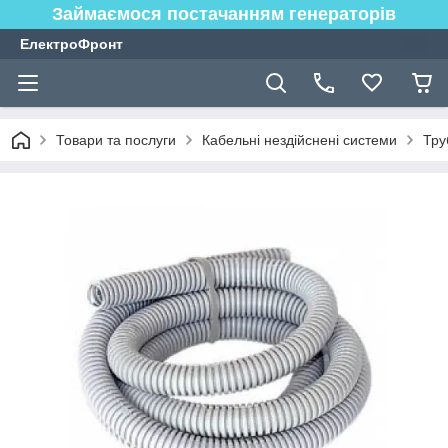
Займаємося постачанням генераторів
ЕлектроФронт
Товари та послуги
Кабельні нездійснені системи
Тру