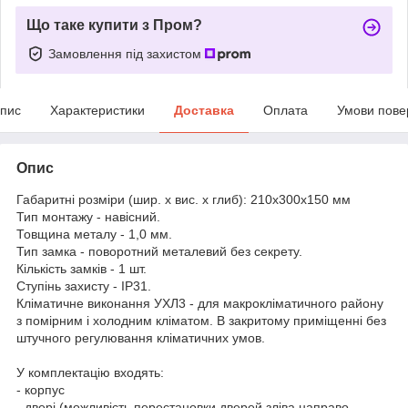
Що таке купити з Пром?
Замовлення під захистом
пис
Характеристики
Доставка
Оплата
Умови пове
Опис
Габаритні розміри (шир. х вис. х глиб): 210х300х150 мм
Тип монтажу - навісний.
Товщина металу - 1,0 мм.
Тип замка - поворотний металевий без секрету.
Кількість замків - 1 шт.
Ступінь захисту - IP31.
Кліматичне виконання УХЛ3 - для макрокліматичного району
з помірним і холодним кліматом. В закритому приміщенні без
штучного регулювання кліматичних умов.
У комплектацію входять:
- корпус
- двері (можливість перестановки дверей зліва направо