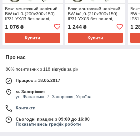
Бокс монтажний навісний
Бокс монтажний навісний
Бокс
BW t=1,0-(200х300х150)
BW t=1,0-(210х300х150)
BW t
IP31 УХЛ3 без панелі,
IP31 УХЛ3 без панелі,
IP31
метал. замок (з
метал. замок (з
мета
1 076
1 244
1 2
₴
₴
сальниками)
сальниками)
саль
Купити
Купити
Про нас
86% позитивних з 118 відгуків за рік
Працює з 18.05.2017
м. Запоріжжя
ул. Фанатська, 7, Запоріжжя, Україна
Контакти
Сьогодні працює з 09:00 до 16:00
Показати весь графік роботи