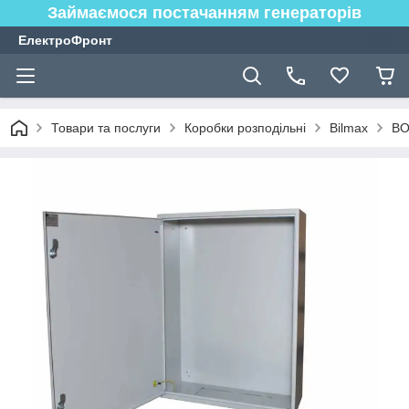
Займаємося постачанням генераторів
ЕлектроФронт
Товари та послуги
Коробки розподільні
Bilmax
BO