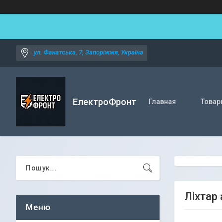
ул. Фанатська, 7, Запоріжжя, Україна
ЕлектроФронт
Главная
Товар
Ліхтар