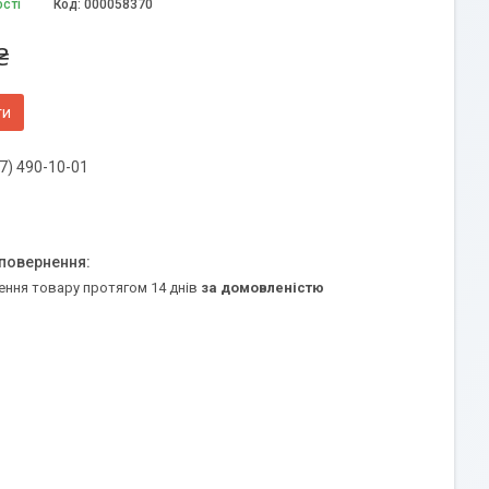
ості
Код:
000058370
₴
ти
7) 490-10-01
ення товару протягом 14 днів
за домовленістю