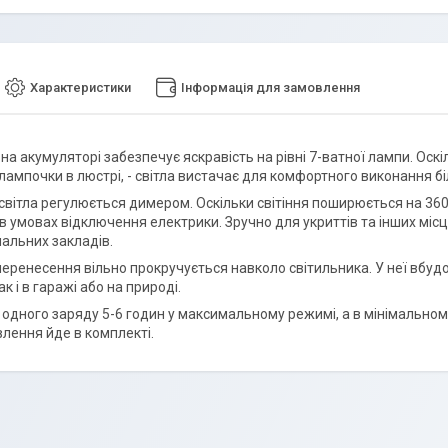
Характеристики
Інформація для замовлення
на акумуляторі забезпечує яскравість на рівні 7-ватної лампи. Оскіл
 лампочки в люстрі, - світла вистачає для комфортного виконання б
 світла регулюється димером. Оскільки світіння поширюється на 360
в умовах відключення електрики. Зручно для укриттів та інших місц
чальних закладів.
перенесення вільно прокручується навколо світильника. У неї вбудо
ак і в гаражі або на природі.
 одного заряду 5-6 годин у максимальному режимі, а в мінімальному
лення йде в комплекті.