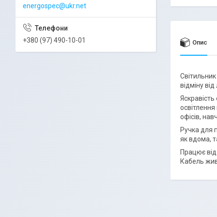
energospec@ukr.net
+380 (97) 490-10-01
Опис
Світильник 
відміну від
Яскравість
освітлення 
офісів, нав
Ручка для 
як вдома, т
Працює від
Кабель жив