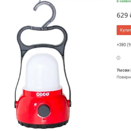
В наявн
629 
Купи
+380 (9
поверн