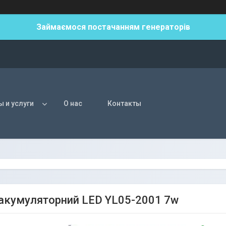
Займаємося постачанням генераторів
ы и услуги
О нас
Контакты
 акумуляторний LED YL05-2001 7w