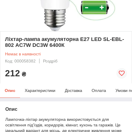
Ліхтар-лампа акумуляторна Е27 LED SL-EBL-
802 АС7W DC3W 6400К
Немає в наявності
Код: 000058382
Роздріб
212
₴
Опис
Характеристики
Доставка
Оплата
Умови п
Опис
Лампочка-ліхтар акумуляторна використовується для
освітлення під'їздів, коридорів, кімнат, кухонь та гаражів. Це
ідеальний варіант для місць, де електричне живлення може