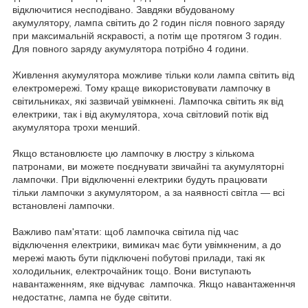
відключитися несподівано. Завдяки вбудованому
акумулятору, лампа світить до 2 годин після повного заряду
при максимальній яскравості, а потім ще протягом 3 годин.
Для повного заряду акумулятора потрібно 4 години.
Живлення акумулятора можливе тільки коли лампа світить від
електромережі. Тому краще використовувати лампочку в
світильниках, які зазвичай увімкнені. Лампочка світить як від
електрики, так і від акумулятора, хоча світловий потік від
акумулятора трохи менший.
Якщо встановлюєте цю лампочку в люстру з кількома
патронами, ви можете поєднувати звичайні та акумуляторні
лампочки. При відключенні електрики будуть працювати
тільки лампочки з акумулятором, а за наявності світла — всі
встановлені лампочки.
Важливо пам'ятати: щоб лампочка світила під час
відключення електрики, вимикач має бути увімкненим, а до
мережі мають бути підключені побутові прилади, такі як
холодильник, електрочайник тощо. Вони виступають
навантаженням, яке відчуває лампочка. Якщо навантаженнчя
недостатнє, лампа не буде світити.