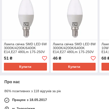
Лампа свічка SMD LED 6W
Лампа свічка SMD LED 8W
Ламп
3000K/4200K/6400K
3000K/4200K/6400K
10W
Е14,Е27 480Lm 175-250V
Е14,Е27 480Lm 175-250V
Е14,
Horoz Electric
Horoz Electric
Horo
51
46
68
₴
₴
Купити
Купити
Про нас
86% позитивних з 118 відгуків за рік
Працює з 18.05.2017
м. Запоріжжя