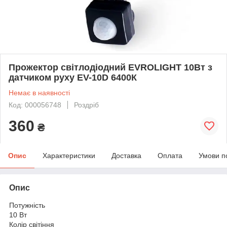
Прожектор світлодіодний EVROLIGHT 10Вт з
датчиком руху EV-10D 6400К
Немає в наявності
Код: 000056748
Роздріб
360
₴
Опис
Характеристики
Доставка
Оплата
Умови п
Опис
Потужність
10 Вт
Колір світіння