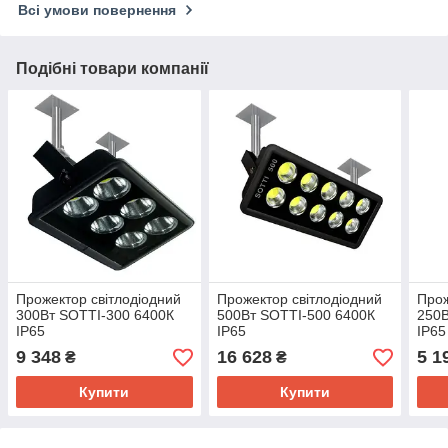
Всі умови повернення
Подібні товари компанії
Прожектор світлодіодний
Прожектор світлодіодний
Прож
300Вт SOTTI-300 6400К
500Вт SOTTI-500 6400К
250В
IP65
IP65
IP65
9 348
16 628
5 1
₴
₴
Купити
Купити