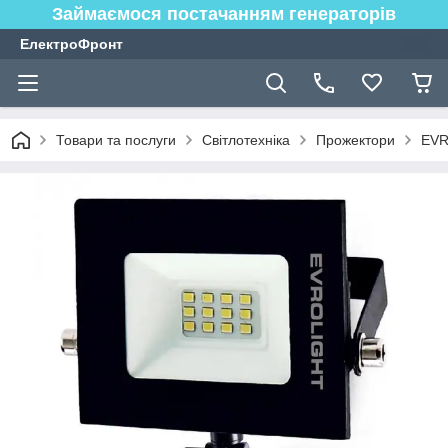
Займаємося постачанням генераторів
ЕлектроФронт
Товари та послуги
Світлотехніка
Прожектори
EV