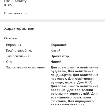
Рівень захисту
IP 65
Приховати
Характеристики
Основні
Виробник
Евросвет
Країна виробник
Китай
Тип освітлення
Прожектор
Стан
Новий
Застосування освітлення
Для зовнішнього освітлення
будівель, Для освітлення
ландшафтів, Для освітлення
парковок, Для освітлення
вулиць, парків, Для ЖКГ,
Для зовнішнього освітлення
басейнів, Для освітлення
рекламних конструкцій, Для
зовнішнього освітлення
фонтанів, Для підводного
освітлення басейнів