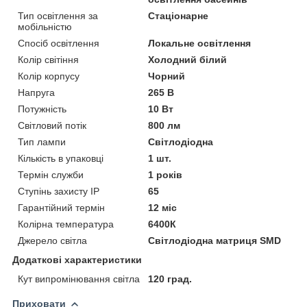
Тип освітлення за
Стаціонарне
мобільністю
Спосіб освітлення
Локальне освітлення
Колір світіння
Холодний білий
Колір корпусу
Чорний
Напруга
265 В
Потужність
10 Вт
Світловий потік
800 лм
Тип лампи
Світлодіодна
Кількість в упаковці
1 шт.
Термін служби
1 років
Ступінь захисту IP
65
Гарантійний термін
12 міс
Колірна температура
6400К
Джерело світла
Світлодіодна матриця SMD
Додаткові характеристики
Кут випромінювання світла
120 град.
Приховати