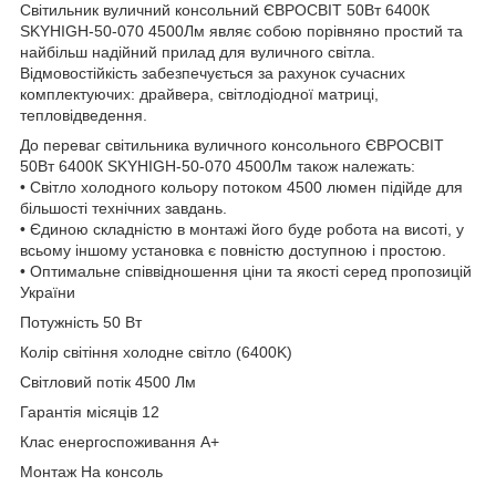
Світильник вуличний консольний ЄВРОСВІТ 50Вт 6400К
SKYHIGH-50-070 4500Лм являє собою порівняно простий та
найбільш надійний прилад для вуличного світла.
Відмовостійкість забезпечується за рахунок сучасних
комплектуючих: драйвера, світлодіодної матриці,
тепловідведення.
До переваг світильника вуличного консольного ЄВРОСВІТ
50Вт 6400К SKYHIGH-50-070 4500Лм також належать:
• Світло холодного кольору потоком 4500 люмен підійде для
більшості технічних завдань.
• Єдиною складністю в монтажі його буде робота на висоті, у
всьому іншому установка є повністю доступною і простою.
• Оптимальне співвідношення ціни та якості серед пропозицій
України
Потужність 50 Вт
Колір світіння холодне світло (6400K)
Світловий потік 4500 Лм
Гарантія місяців 12
Клас енергоспоживання A+
Монтаж На консоль