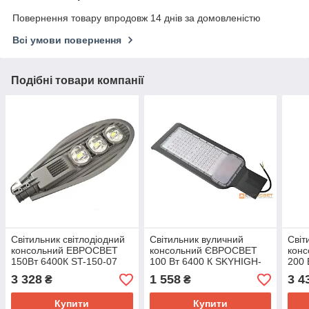
Повернення товару впродовж 14 днів за домовленістю
Всі умови повернення
Подібні товари компанії
Світильник світлодіодний
Світильник вуличний
Світ
консольний ЕВРОСВЕТ
консольний ЄВРОСВЕТ
кон
150Вт 6400К ST-150-07
100 Вт 6400 К SKYHIGH-
200 
13500Лм IP65
100-060 9000 Лм
1800
3 328
1 558
3 4
₴
₴
Купити
Купити