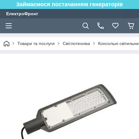
Займаємося постачанням генераторів
ЕлектроФронт
Товари та послуги
Світлотехніка
Консольні світильни