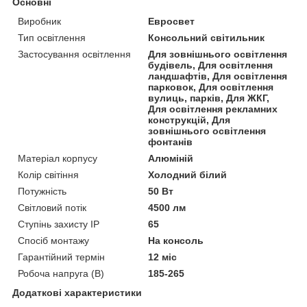
Основні
Виробник
Евросвет
Тип освітлення
Консольний світильник
Застосування освітлення
Для зовнішнього освітлення
будівель, Для освітлення
ландшафтів, Для освітлення
парковок, Для освітлення
вулиць, парків, Для ЖКГ,
Для освітлення рекламних
конструкцій, Для
зовнішнього освітлення
фонтанів
Матеріал корпусу
Алюміній
Колір світіння
Холодний білий
Потужність
50 Вт
Світловий потік
4500 лм
Ступінь захисту IP
65
Спосіб монтажу
На консоль
Гарантійний термін
12 міс
Робоча напруга (В)
185-265
Додаткові характеристики