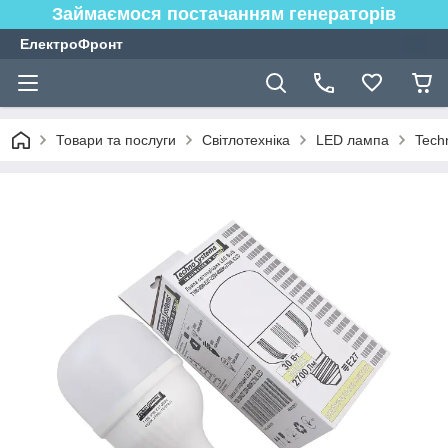
Займаємося постачанням генераторів
ЕлектроФронт
Товари та послуги
Світлотехніка
LED лампа
Tech