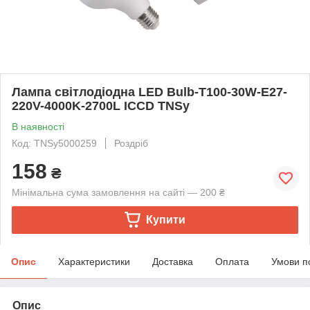
Лампа світлодіодна LED Bulb-T100-30W-E27-
220V-4000K-2700L ICCD TNSy
В наявності
Код: TNSy5000259
Роздріб
158
₴
Мінімальна сума замовлення на сайті — 200 ₴
Купити
Опис
Характеристики
Доставка
Оплата
Умови п
Опис