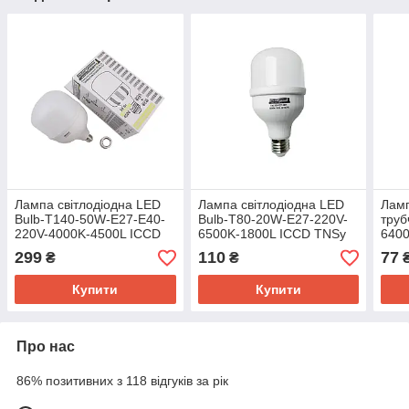
Лампа світлодіодна LED
Лампа світлодіодна LED
Ламп
Bulb-T140-50W-E27-E40-
Bulb-T80-20W-E27-220V-
труб
220V-4000K-4500L ICCD
6500K-1800L ICCD TNSy
6400
TNSy
GLA
299
110
77
₴
₴
Купити
Купити
Про нас
86% позитивних з 118 відгуків за рік