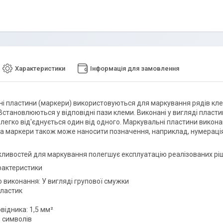
Характеристики
Інформація для замовлення
і пластини (маркери) використовуються для маркування рядів кле
 Встановлюються у відповідні пази клеми. Виконані у вигляді пла
легко від'єднується один від одного. Маркувальні пластини викона
На маркери також може наносити позначення, наприклад, нумерація №
ливостей для маркування полегшує експлуатацію реалізованих рі
арактеристики
 виконання: У вигляді групової смужки
Пластик
відника: 1,5 мм²
 символів