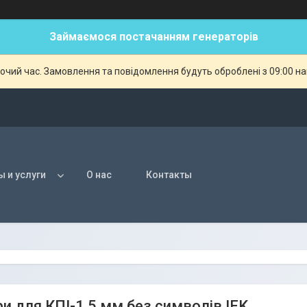
Займаємося постачанням генераторів
бочий час. Замовлення та повідомлення будуть оброблені з 09:00 н
ы и услуги
О нас
Контакты
и для КПІ-1,5 мм без символів IEK