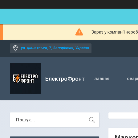
Зараз у компанії неро
ул. Фанатська, 7, Запоріжжя, Україна
ЕлектроФронт
Главная
Товар
Маркер