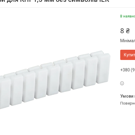
В наявн
8 ₴
Мініма
Купи
+380 (9
поверн