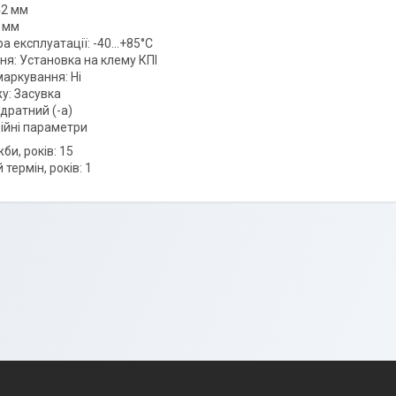
42 мм
 мм
 експлуатації: -40...+85°C
ня: Установка на клему КПІ
маркування: Ні
у: Засувка
дратний (-а)
ійні параметри
би, років: 15
 термін, років: 1