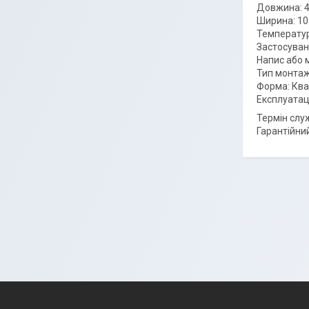
Довжина: 
Ширина: 10
Температура
Застосуван
Напис або 
Тип монтаж
Форма: Ква
Експлуатац
Термін служ
Гарантійний