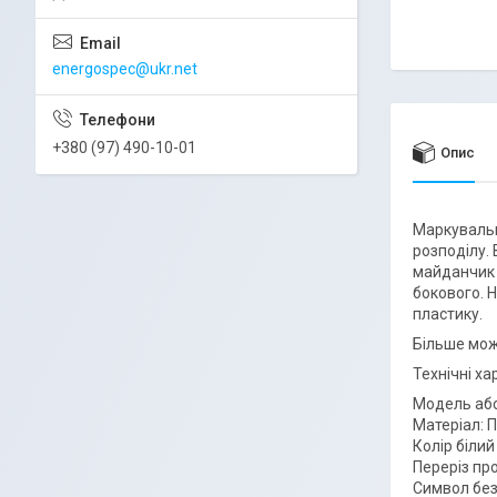
energospec@ukr.net
+380 (97) 490-10-01
Опис
Маркувальн
розподілу.
майданчик 
бокового. 
пластику.
Більше мож
Технічні х
Модель або
Матеріал: 
Колір білий
Переріз про
Символ без