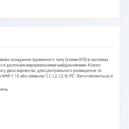
мних складання пружинного типу (клеми КПІ) в системах
стин із десятьма маркувальними майданчиками. Кожен
ні у двох варіантах: для центрального розміщення та
№ 1-10 або символи "L1, L2, L3, N, PE". Виготовляються із
шень.