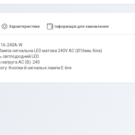
Характеристики
Інформація для замовлення
I-16-240A-W
 Лампа сигнальна LED матова 240V AC (Ø16мм, біла)
ь світлодіодний LED
 напруга AC (В): 240
огу: Кнопки й сигнальні лампи E-line