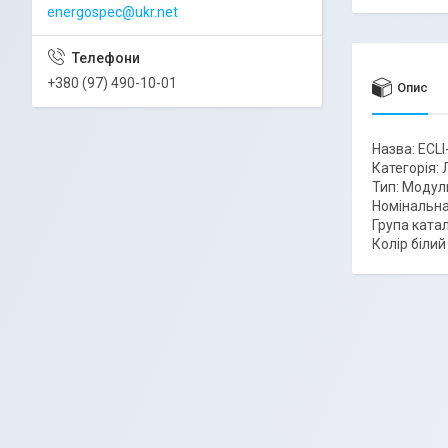
energospec@ukr.net
+380 (97) 490-10-01
Опис
Назва: ECL
Категорія:
Тип: Модул
Номінальна
Група катал
Колір білий