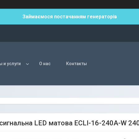
Займаємося постачанням генераторів
ы и услуги
О нас
Контакты
сигнальна LED матова ECLI-16-240A-W 240