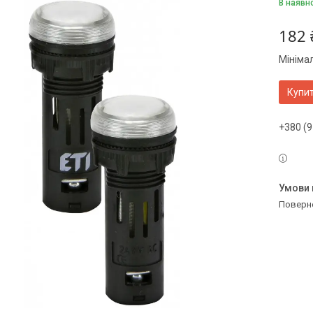
В наявн
182 
Мініма
Купи
+380 (9
поверн