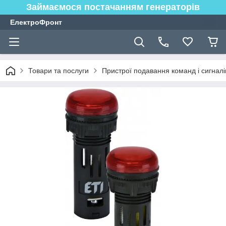
Займаємося постачанням генераторів
ЕлектроФронт
Товари та послуги
Пристрої подавання команд і сигналі