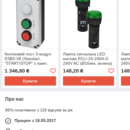
Кнопковий пост 3-модул.
Лампа сигнальна LED
Ламп
ESB3-V8 (Standart,
матова ECLI-16-240A-G
мато
"START/STOP" з ламп.
240V AC (Ø16мм, зелена)
240V
LED240V AC, червона/
пом
1 346,80
148,20
148
₴
₴
зелена/біла)
Купити
Купити
Про нас
86% позитивних з 118 відгуків за рік
Працює з 18.05.2017