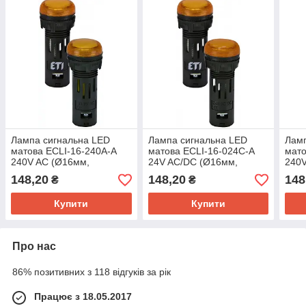
Лампа сигнальна LED
Лампа сигнальна LED
Ламп
матова ECLI-16-240A-A
матова ECLI-16-024C-A
мато
240V AC (Ø16мм,
24V AC/DC (Ø16мм,
240V
помаранчева)
помаранчева)
черв
148,20
148,20
148
₴
₴
Купити
Купити
Про нас
86% позитивних з 118 відгуків за рік
Працює з 18.05.2017