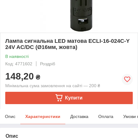
Лампа сигнальна LED матова ECLI-16-024C-Y
24V AC/DC (Ø16мм, жовта)
В наявності
Код: 4771602
Роздріб
148,20
₴
Мінімальна сума замовлення на сайті — 200 ₴
Купити
Опис
Характеристики
Доставка
Оплата
Умови 
Опис