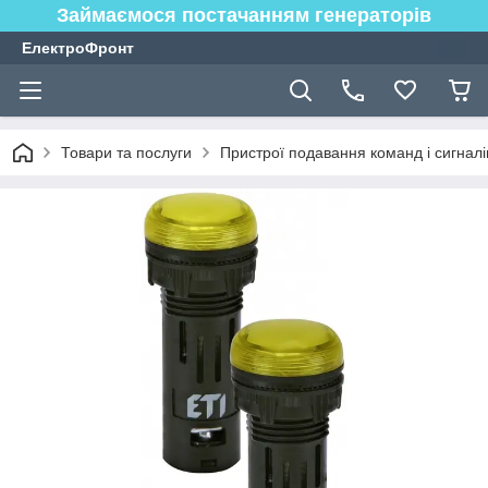
Займаємося постачанням генераторів
ЕлектроФронт
Товари та послуги
Пристрої подавання команд і сигналі