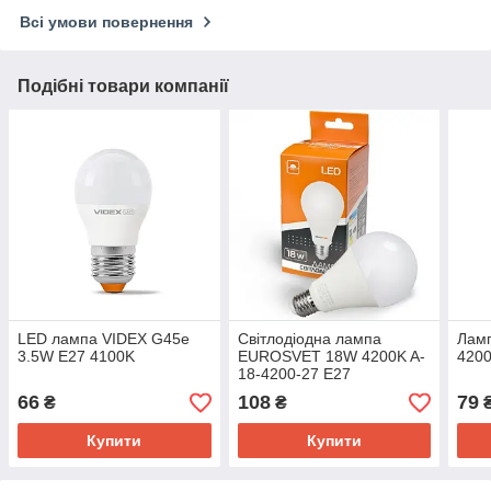
Всі умови повернення
Подібні товари компанії
LED лампа VIDEX G45e
Світлодіодна лампа
Ламп
3.5W E27 4100K
EUROSVET 18W 4200K A-
4200
18-4200-27 E27
66
108
79
₴
₴
Купити
Купити