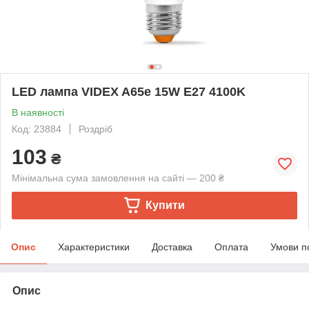
LED лампа VIDEX A65e 15W E27 4100K
В наявності
Код: 23884
Роздріб
103
₴
Мінімальна сума замовлення на сайті — 200 ₴
Купити
Опис
Характеристики
Доставка
Оплата
Умови п
Опис