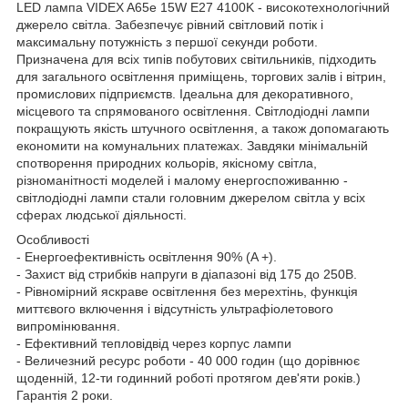
LED лампа VIDEX A65e 15W E27 4100K - високотехнологічний
джерело світла. Забезпечує рівний світловий потік і
максимальну потужність з першої секунди роботи.
Призначена для всіх типів побутових світильників, підходить
для загального освітлення приміщень, торгових залів і вітрин,
промислових підприємств. Ідеальна для декоративного,
місцевого та спрямованого освітлення. Світлодіодні лампи
покращують якість штучного освітлення, а також допомагають
економити на комунальних платежах. Завдяки мінімальній
спотворення природних кольорів, якісному світла,
різноманітності моделей і малому енергоспоживанню -
світлодіодні лампи стали головним джерелом світла у всіх
сферах людської діяльності.
Особливості
- Енергоефективність освітлення 90% (A +).
- Захист від стрибків напруги в діапазоні від 175 до 250В.
- Рівномірний яскраве освітлення без мерехтінь, функція
миттєвого включення і відсутність ультрафіолетового
випромінювання.
- Ефективний тепловідвід через корпус лампи
- Величезний ресурс роботи - 40 000 годин (що дорівнює
щоденній, 12-ти годинний роботі протягом дев'яти років.)
Гарантія 2 роки.