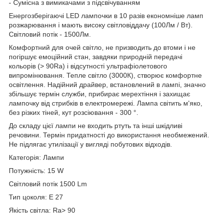
- Сумісна з вимикачами з підсвічуванням
Енергозберігаючі LED лампочки в 10 разів економніше ламп
розжарювання і мають високу світловіддачу (100Лм / Вт).
Світловий потік - 1500Лм.
Комфортний для очей світло, не призводить до втоми і не
погіршує емоційний стан, завдяки природній передачі
кольорів (> 90Ra) і відсутності ультрафіолетового
випромінювання. Тепле світло (3000К), створює комфортне
освітлення. Надійний драйвер, встановлений в лампі, значно
збільшує термін служби, прибирає мерехтіння і захищає
лампочку від стрибків в електромережі. Лампа світить м'яко,
без різких тіней, кут розсіювання - 300 °.
До складу цієї лампи не входить ртуть та інші шкідливі
речовини. Термін придатності до використання необмежений.
Не підлягає утилізації у вигляді побутових відходів.
Категорія: Лампи
Потужність: 15 W
Світловий потік 1500 Lm
Тип цоколя: Е 27
Якість світла: Ra> 90