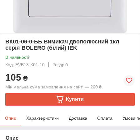
ВК01-06-0-ББ Вимикач двополюсний 1кл
серія BOLERO (білий) IEK
В наявності
Код: EVB13-K01-10
Роздріб
105
₴
Мінімальна сума замовлення на сайті — 200 ₴
Купити
Опис
Характеристики
Доставка
Оплата
Умови п
Опис