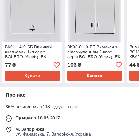
ВК01-14-0-ББ Вимикач
ВК02-01-0-ББ Вимикач з
Вими
кнопковий 1кл серія
підсвічуванням 2 клас
ВС10
BOLERO (білий) IEK
серія BOLERO (білий) IEK
КВАР
77
106
44
₴
₴
Купити
Купити
Про нас
86% позитивних з 118 відгуків за рік
Працює з 18.05.2017
м. Запоріжжя
ул. Фанатська, 7, Запоріжжя, Україна