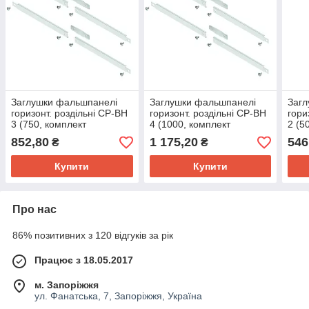
Заглушки фальшпанелі
Заглушки фальшпанелі
Заг
горизонт. роздільні CP-BН
горизонт. роздільні CP-BН
гори
3 (750, комплект
4 (1000, комплект
2 (5
верх.+ниж.)
верх.+ниж.)
верх
852,80
1 175,20
546
₴
₴
Купити
Купити
Про нас
86% позитивних з 120 відгуків за рік
Працює з 18.05.2017
м. Запоріжжя
ул. Фанатська, 7, Запоріжжя, Україна