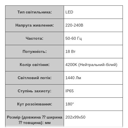
Тип світильника:
LED
Напруга живлення:
220-240В
Частота:
50-60 Гц
Потужність:
18 Вт
Колір світіння:
4200K (Нейтральний-білий)
Світловий потік:
1440 Лм
Ступінь захисту:
IP65
Кут розсіювання:
180°
Розмір (довжина ⁇ ширина
202х99х50
⁇ товщина): мм