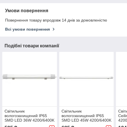
Умови повернення
Повернення товару впродовж 14 днів за домовленістю
Всі умови повернення
Подібні товари компанії
Світильник
Світильник
Світ
вологозахищений IP65
вологозахищений IP65
Ceil
SMD LED 36W 4200/6400K
SMD LED 45W 4200/6400K
4200
2880Lm "NEHIR-36"
3600Lm "NEHIR-45"
TNS