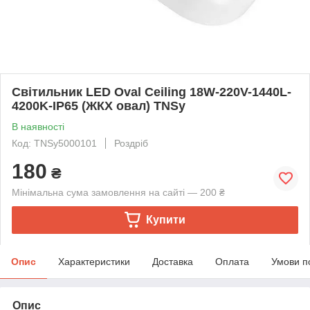
Світильник LED Oval Ceiling 18W-220V-1440L-
4200K-IP65 (ЖКХ овал) TNSy
В наявності
Код: TNSy5000101
Роздріб
180
₴
Мінімальна сума замовлення на сайті — 200 ₴
Купити
Опис
Характеристики
Доставка
Оплата
Умови п
Опис