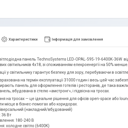
Характеристики
Інформація для замовлення
вітлодіодна панель TechnoSystems LED-OPAL-595-19-6400K-36W ві
вих світильників 4х18, зі споживанням елекроенергії на 50% менше
ції у світильнику гарантує безпеку для зору, перебуваючи в освітл
зрахована на термін експлуатації 31000 годин і весь цей час забез
бирають панель для оформлення готелів і ресторанів, де така важл
нель, вбудована в стелю «амстронг», і підвісна на тросах.
ня на тросах — це ідеальне рішення для офісів open-space або loun
ти місце в бізнес-помогах або коридорах.
іверсальний (накладний/вбудований)
 36 Вт
влення: 180-240 В
ння: холодне світло (6400K)