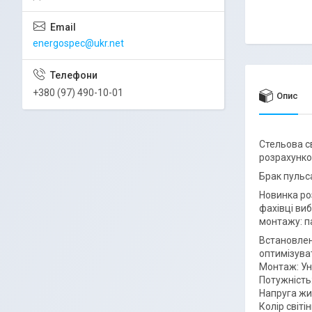
energospec@ukr.net
+380 (97) 490-10-01
Опис
Стельова с
розрахунко
Брак пульса
Новинка ро
фахівці ви
монтажу: па
Встановлен
оптимізува
Монтаж: Ун
Потужність:
Напруга жи
Колір світі