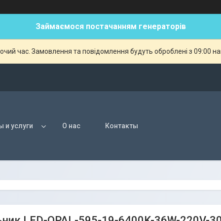
Займаємося постачанням генераторів
бочий час. Замовлення та повідомлення будуть оброблені з 09:00 н
ы и услуги
О нас
Контакты
ьник LED-OPAL-595-19-6400K-36W-220V-3