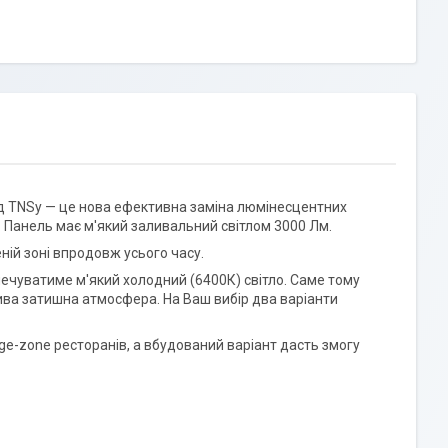
д TNSy — це нова ефективна заміна люмінесцентних
. Панель має м'який заливальний світлом 3000 Лм.
еній зоні впродовж усього часу.
печуватиме м'який холодний (6400К) світло. Саме тому
ива затишна атмосфера. На Ваш вибір два варіанти
ge-zone ресторанів, а вбудований варіант дасть змогу