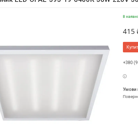
В наявн
415 
Купи
+380 (9
поверн