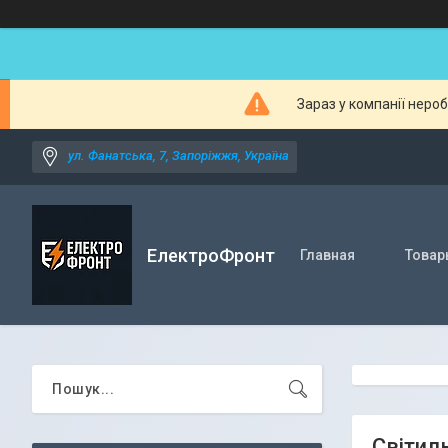
Зараз у компанії неро
ул. Фанатська, 7, Запоріжжя, Україна
ЕлектроФронт
Главная
Товар
Світил