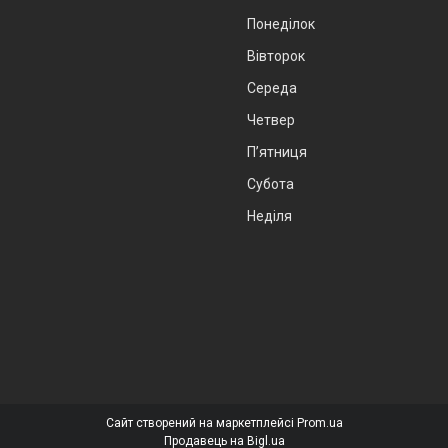
Понеділок
Вівторок
Середа
Четвер
Пʼятниця
Субота
Неділя
Сайт створений на маркетплейсі
Prom.ua
Продавець на Bigl.ua