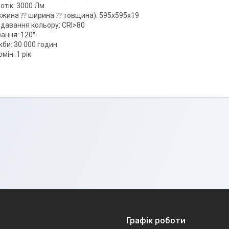
отік: 3000 Лм
вжина ⁇ ширина ⁇ товщина): 595х595х19
едавання кольору: CRI>80
ання: 120°
жби: 30 000 годин
мін: 1 рік
Графік роботи