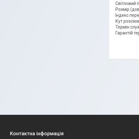
Світловий п
Розмір (до
Індекс пер
Кут розсіюв
Термін слу
Гарантій тер