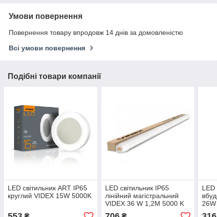
Умови повернення
Повернення товару впродовж 14 днів за домовленістю
Всі умови повернення
Подібні товари компанії
LED світильник ART IP65
LED світильник IP65
LED 
круглий VIDEX 15W 5000K
лінійний магістральний
вбуд
VIDEX 36 W 1,2М 5000 K
26W
220V
553
706
316
₴
₴