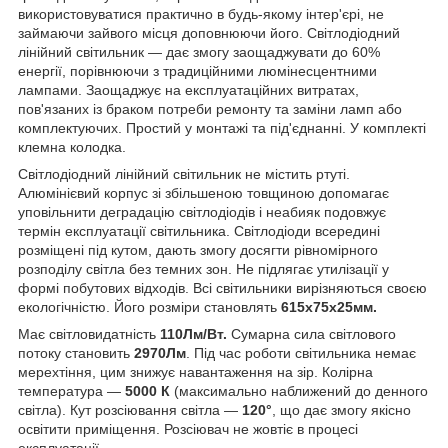
використовуватися практично в будь-якому інтер'єрі, не
займаючи зайвого місця доповнюючи його. Світлодіодний
лінійний світильник — дає змогу заощаджувати до 60%
енергії, порівнюючи з традиційними люмінесцентними
лампами. Заощаджує на експлуатаційних витратах,
пов'язаних із браком потреби ремонту та заміни ламп або
комплектуючих. Простий у монтажі та під'єднанні. У комплекті
клемна колодка.
Світлодіодний лінійний світильник не містить ртуті.
Алюмінієвий корпус зі збільшеною товщиною допомагає
уповільнити деградацію світлодіодів і неабияк подовжує
термін експлуатації світильника. Світлодіоди всередині
розміщені під кутом, дають змогу досягти рівномірного
розподілу світла без темних зон. Не підлягає утилізації у
формі побутових відходів. Всі світильники вирізняються своєю
екологічністю. Його розміри становлять
615x75x25
мм.
Має світловидатність
110Лм/Вт.
Сумарна сила світлового
потоку становить
2970Лм
. Під час роботи світильника немає
мерехтіння, цим знижує навантаження на зір. Колірна
температура —
5000 К
(максимально наближений до денного
світла). Кут розсіювання світла —
120°
, що дає змогу якісно
освітити приміщення. Розсіювач не жовтіє в процесі
експлуатації.