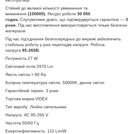
Стійкий до великої кількості увімкнення та
вимкнення
(100000).
Ресурс роботи
30 000
годин.
Слугуватиме довго, що підтверджується гарантією —
3
роки.
Під час виготовлення використовуються тільки безпечні
матеріали.
Під час під'єднання безпосередньо до мережі забезпечить
стабільну роботу у разі перепадів напруги. Робоча
напруга
85-265В.
Потужність:27 W
Світловий потік:2970 Lm
Якість світла:> 80 Ra
Колірна температура світла: 50000K, денне світло
Гарантійний термін: 3 роки
Торгова марка:VIDEX
Тип виробу: Лінійні світильники
Напруга: AC 85-265 V
Частота:50/60 Гц
Енергоефективність: 110 Lm/W