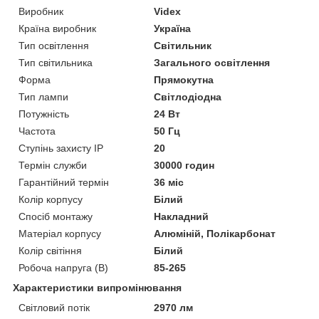
Виробник
Videx
Країна виробник
Україна
Тип освітлення
Світильник
Тип світильника
Загального освітлення
Форма
Прямокутна
Тип лампи
Світлодіодна
Потужність
24 Вт
Частота
50 Гц
Ступінь захисту IP
20
Термін служби
30000 годин
Гарантійний термін
36 міс
Колір корпусу
Білий
Спосіб монтажу
Накладний
Матеріал корпусу
Алюміній, Полікарбонат
Колір світіння
Білий
Робоча напруга (В)
85-265
Характеристики випромінювання
Світловий потік
2970 лм