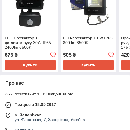
LED Прожектор з
LED-прожектор 10 W IP65
Прож
датчиком руху 30W IP65
800 lm 6500K
рух
2400lm 6500K
175-
"ASL
675
505
420
₴
₴
Elect
Купити
Купити
Про нас
86% позитивних з 119 відгуків за рік
Працює з 18.05.2017
м. Запоріжжя
ул. Фанатська, 7, Запоріжжя, Україна