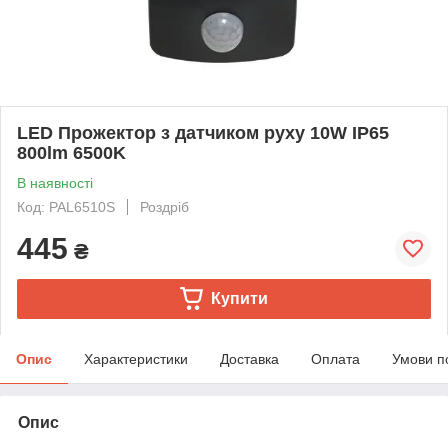
LED Прожектор з датчиком руху 10W IP65
800lm 6500K
В наявності
Код: PAL6510S
Роздріб
445
₴
Купити
Опис
Характеристики
Доставка
Оплата
Умови п
Опис