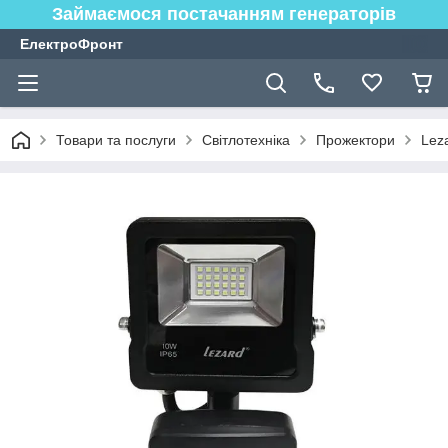
Займаємося постачанням генераторів
ЕлектроФронт
Товари та послуги
Світлотехніка
Прожектори
Lez