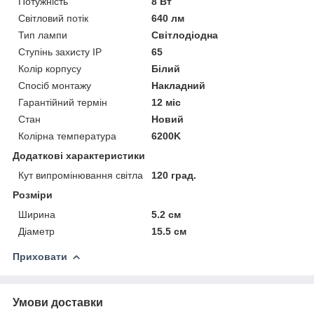
Потужність
8 Вт
Світловий потік
640 лм
Тип лампи
Світлодіодна
Ступінь захисту IP
65
Колір корпусу
Білий
Спосіб монтажу
Накладний
Гарантійний термін
12 міс
Стан
Новий
Колірна температура
6200K
Додаткові характеристики
Кут випромінювання світла
120 град.
Розміри
Ширина
5.2 см
Діаметр
15.5 см
Приховати
Умови доставки