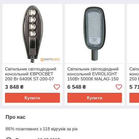
Світильник світлодіодний
Світильник світлодіодний
Світ
консольний ЄВРОСВЕТ
консольний EVROLIGHT
кон
200 Вт 6400К ST-200-07
150Вт 5000К MALAG-150
250 
18000 Лм IP65
M 18000Лм IP65
2250
3 848
6 548
5 7
₴
₴
Купити
Купити
Про нас
86% позитивних з 118 відгуків за рік