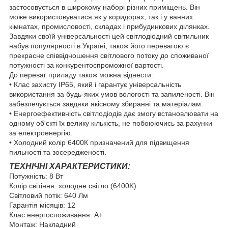
застосовується в широкому наборі різних приміщень. Він
може використовуватися як у коридорах, так і у ванних
кімнатах, промисловості, складах і прибудинкових ділянках.
Завдяки своїй універсальності цей світлодіодний світильник
набув популярності в Україні, також його перевагою є
прекрасне співвідношення світлового потоку до споживаної
потужності за конкурентоспроможної вартості.
До переваг приладу також можна віднести:
• Клас захисту IP65, який і гарантує універсальність
використання за будь-яких умов вологості та запиленості. Він
забезпечується завдяки якісному збиранні та матеріалам.
• Енергоефективність світлодіодів дає змогу встановлювати на
одному об'єкті їх велику кількість, не побоюючись за рахунки
за електроенергію.
• Холодний колір 6400К призначений для підвищення
пильності та зосередженості.
ТЕХНІЧНІ ХАРАКТЕРИСТИКИ:
Потужність: 8 Вт
Колір світіння: холодне світло (6400K)
Світловий потік: 640 Лм
Гарантія місяців: 12
Клас енергоспоживання: A+
Монтаж: Накладний