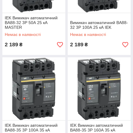
IEK Вимикач автоматичний
ВА88-32 3Р 50А 25 кА
Вимикач автоматичний ВА88-
MASTER
32 3Р 100А 25 кА IEK
Немає в наявності
Немає в наявності
2 189
2 189
₴
₴
IEK Вимикач автоматичний
IEK Вимикач автоматичний
ВА88-35 3Р 100А 35 кА
ВА88-35 3Р 160А 35 кА