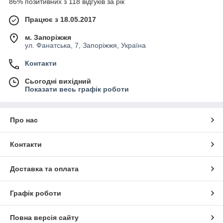
86% позитивних з 118 відгуків за рік
Працює з 18.05.2017
м. Запоріжжя
ул. Фанатська, 7, Запоріжжя, Україна
Контакти
Сьогодні вихідний
Показати весь графік роботи
Про нас
Контакти
Доставка та оплата
Графік роботи
Повна версія сайту