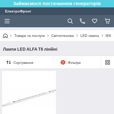
Займаємося постачанням генераторів
ЕлектроФронт
Товари та послуги
Світлотехніка
LED лампа
IEK
Лампи LED ALFA T8 лінійні
Сортування
0
Фільтри