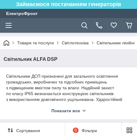
Займаємося постачанням генераторів
ЕлектроФронт
Товари та послуги
Світлотехніка
Світильники лінійні
Світильник ALFA DSP
Світильники ДСП призначені для загального освітлення
громадських, виробничих та підсобних приміщень
з підвищеним вмістом пилу та влаги. Надійний захист
по класу IP65 визначається конструкцією світильників
з використанням довговічного ущільнювача. Ударостійкий
пластик корпусу забезпечує антивандальні властивості
Показати все
світильників. Плафон виготовлений з матового полікарбонату
з оптимальним розсіюванням світлового потоку.
Монтаж світильника можна проводити безпосередньо
Сортування
0
Фільтри
на поверхню стелі, стіни або на підвісах. В комплект
постачання світильників ДСП входять усі необхідні для