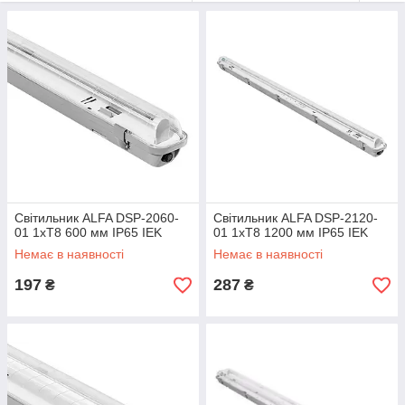
монтажу кріпильні вироби (за винятком тросів).
Енергозбереження, тривалий термін експлуатації, брак
додаткових експлуатаційних витрат на заміну ламп,
приваблива ціна роблять світильники серії ДСП гарною
альтернативою традиційних світильників ЛСП.
Світильник ALFA DSP-2060-
Світильник ALFA DSP-2120-
01 1хT8 600 мм IP65 IEK
01 1хT8 1200 мм IP65 IEK
Немає в наявності
Немає в наявності
197
287
₴
₴