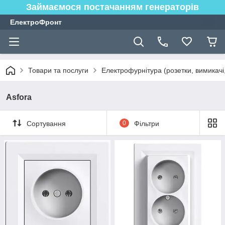
Займаємося постачанням генераторів
ЕлектроФронт
Товари та послуги
Електрофурнітура (розетки, вимикачі,
Asfora
Сортування
0
Фільтри