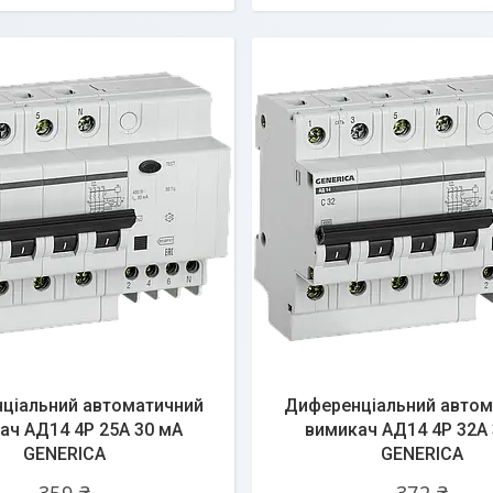
ціальний автоматичний
Диференціальний автом
ач АД14 4Р 25А 30 мА
вимикач АД14 4Р 32А 
GENERICA
GENERICA