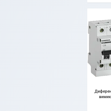
Диферен
вимик