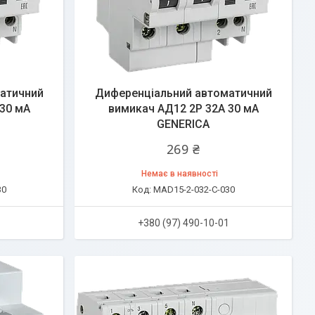
атичний
Диференціальний автоматичний
30 мА
вимикач АД12 2Р 32А 30 мА
GENERICA
269 ₴
Немає в наявності
30
MAD15-2-032-C-030
1
+380 (97) 490-10-01