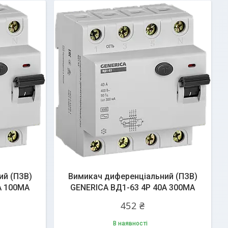
ий (ПЗВ)
Вимикач диференціальний (ПЗВ)
А 100МА
GENERICA ВД1-63 4Р 40А 300МА
452 ₴
В наявності