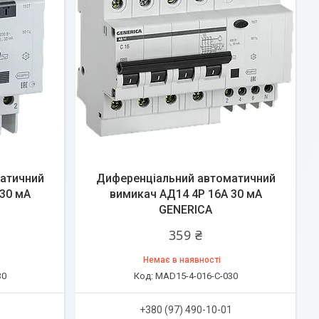
атичний
Диференціальний автоматичний
30 мА
вимикач АД14 4Р 16А 30 мА
GENERICA
359 ₴
Немає в наявності
30
MAD15-4-016-C-030
1
+380 (97) 490-10-01