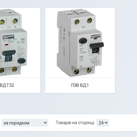
ВДТ32
ПЗВ ВД1