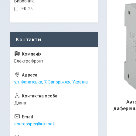
Виробник
IEK
26
ЕлектроФронт
ул. Фанатська, 7, Запоріжжя, Україна
Авт
Діана
диференц
energospec@ukr.net