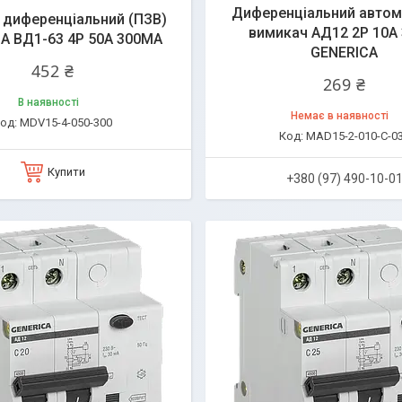
Диференціальний автом
 диференціальний (ПЗВ)
вимикач АД12 2Р 10А 
A ВД1-63 4Р 50А 300МА
GENERICA
452 ₴
269 ₴
В наявності
Немає в наявності
MDV15-4-050-300
MAD15-2-010-C-0
Купити
+380 (97) 490-10-0