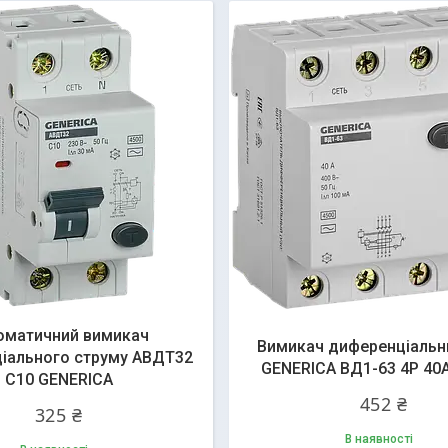
оматичний вимикач
Вимикач диференціальн
іального струму АВДТ32
GENERICA ВД1-63 4Р 40
C10 GENERICA
452 ₴
325 ₴
В наявності