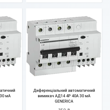
атичний
Диференціальний автоматичний
30 мА
вимикач АД14 4Р 40А 30 мА
GENERICA