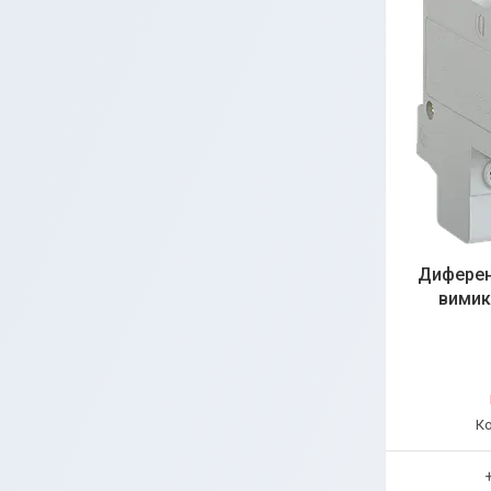
Диферен
вимик