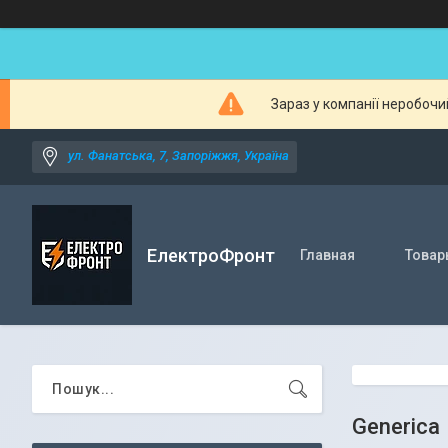
Зараз у компанії неробочи
ул. Фанатська, 7, Запоріжжя, Україна
ЕлектроФронт
Главная
Товар
Generica