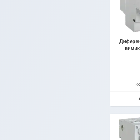
Диферен
вимик