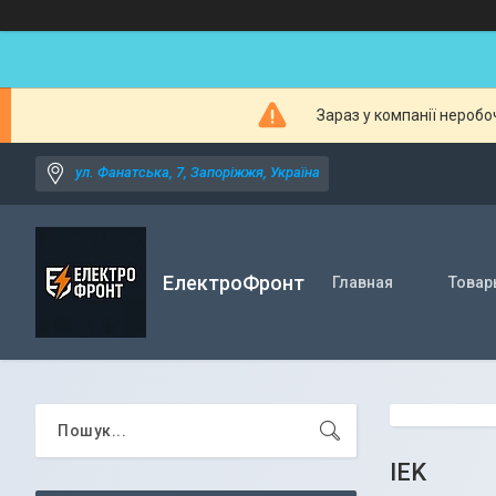
Зараз у компанії неробо
ул. Фанатська, 7, Запоріжжя, Україна
ЕлектроФронт
Главная
Товар
IEK