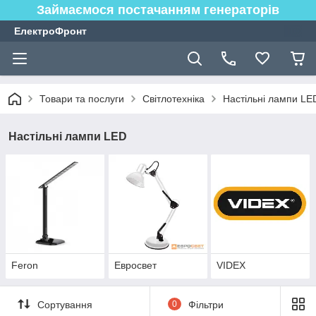
Займаємося постачанням генераторів
ЕлектроФронт
Товари та послуги
Світлотехніка
Настільні лампи LE
Настільні лампи LED
Feron
Евросвет
VIDEX
Сортування
0
Фільтри