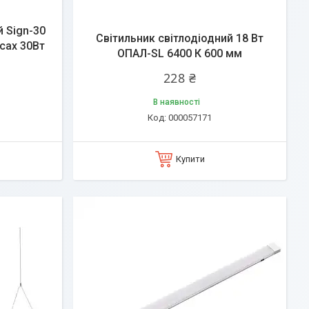
й Sign-30
Світильник світлодіодний 18 Вт
осах 30Вт
ОПАЛ-SL 6400 К 600 мм
228 ₴
В наявності
000057171
Купити