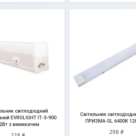
ильник світлодіодний
Світильник світлодіодн
аний EVROLIGHT IТ-5-900
ПРИЗМА-SL 6400К 1
2Вт з вимикачем
298 ₴
228 ₴