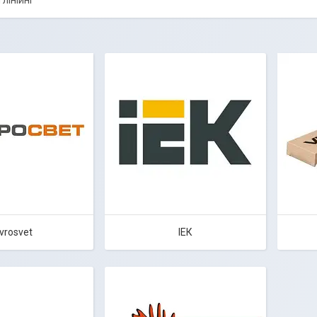
лінійні
vrosvet
ІЕК