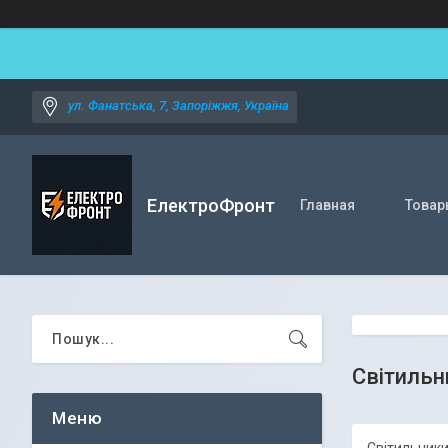
ул. Фанатська, 7, Запоріжжя, Україна
ЕлектроФронт
Главная
Товар
Світильни