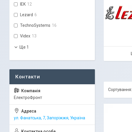
IEK
12
Lezard
6
TechnoSystems
16
Videx
13
Ще 1
ЕлектроФронт
ул. Фанатська, 7, Запоріжжя, Україна