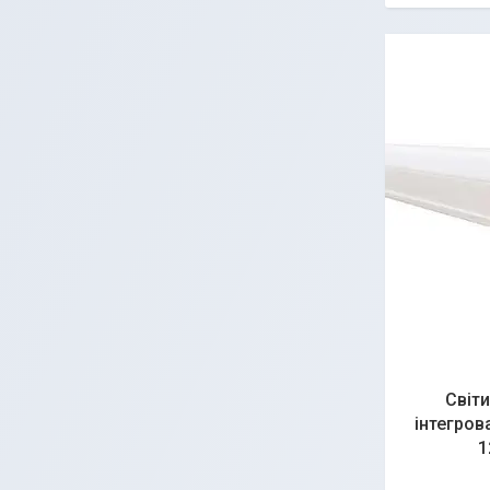
Світ
інтегров
1