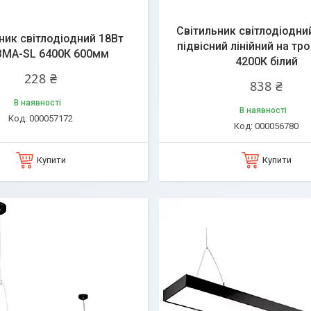
Світильник світлодіодни
ник світлодіодний 18Вт
підвісний лінійний на тр
МА-SL 6400К 600мм
4200К білий
228 ₴
838 ₴
В наявності
В наявності
000057172
000056780
Купити
Купити