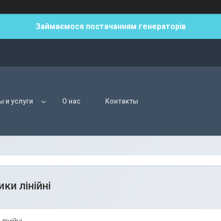
Займаємося постачанням генераторів
ы и услуги
О нас
Контакты
ки лінійні