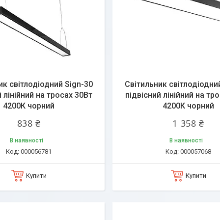
ик світлодіодний Sign-30
Світильник світлодіодни
 лінійний на тросах 30Вт
підвісний лінійний на тр
4200К чорний
4200К чорний
838 ₴
1 358 ₴
В наявності
В наявності
000056781
000057068
Купити
Купити