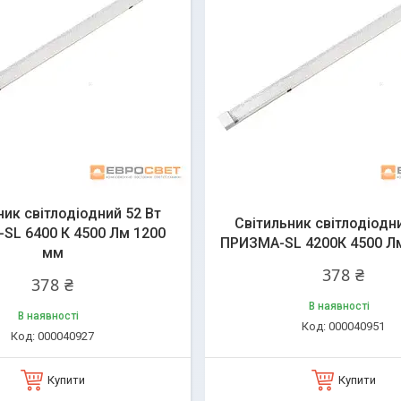
ник світлодіодний 52 Вт
Світильник світлодіодн
SL 6400 К 4500 Лм 1200
ПРИЗМА-SL 4200К 4500 Л
мм
378 ₴
378 ₴
В наявності
В наявності
000040951
000040927
Купити
Купити