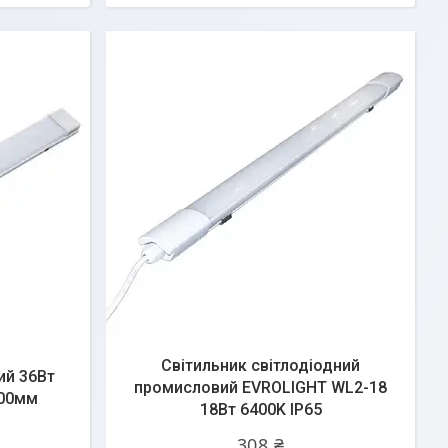
Світильник світлодіодний
ий 36Вт
промисловий EVROLIGHT WL2-18
200мм
18Вт 6400K IP65
308 ₴