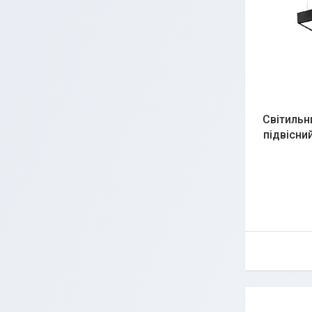
Світильн
підвісний