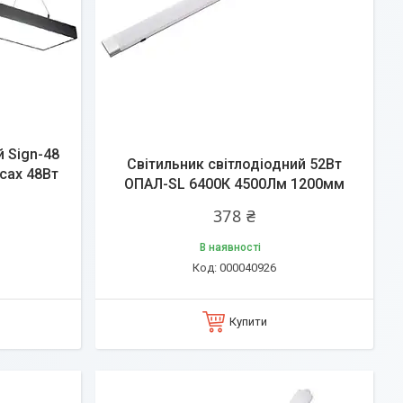
й Sign-48
Світильник світлодіодний 52Вт
осах 48Вт
ОПАЛ-SL 6400К 4500Лм 1200мм
378 ₴
В наявності
000040926
Купити