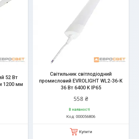
Світильник світлодіодний
ий 52 Вт
промисловий EVROLIGHT WL2-36-K
м 1200 мм
36 Вт 6400 K IP65
558 ₴
В наявності
000056806
Купити