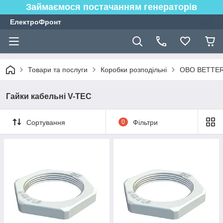
Займаємося постачанням генераторів
ЕлектроФронт
Товари та послуги
Коробки розподільні
OBO BETTE
Гайки кабельні V-TEC
Сортування
0
Фільтри