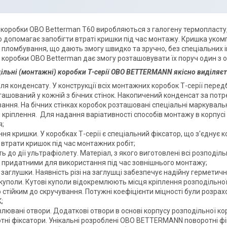
 коробки ОВО Betterman T60 виробляються з галогену термопласту,
о допомагає запобігти втраті кришки під час монтажу. Кришка ук
пломбування, що дають змогу швидко та зручно, без спеціальних і
 коробки ОВО Betterman дає змогу розташовувати їх поруч один з 
льні (монтажні) коробки Т-серії OBO BETTERMANN якісно виділяє
для конденсату. У конструкції всіх монтажних коробок Т-серії пере
ташований у кожній з бічних стінок. Накопичений конденсат за пот
ання. На бічних стінках коробок розташовані спеціальні маркувальні
 кріплення. Для надання варіативності способів монтажу в корпус
я;
ня кришки. У коробках Т-серії є спеціальний фіксатор, що з'єднує к
 втрати кришок під час монтажних робіт;
ть до дії ультрафіолету. Матеріал, з якого виготовлені всі розподіл
х придатними для використання під час зовнішнього монтажу;
 заглушки. Наявність різі на заглушці забезпечує надійну герметичні
 куполи. Кутові куполи відокремлюють місця кріплення розподільної
 стійким до скручування. Потужні коефіцієнти міцності були розрахо
;
лювані отвори. Додаткові отвори в основі корпусу розподільної кор
тні фіксатори. Унікальні розроблені OBO BETTERMANN поворотні фі