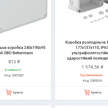
Коробка розподільча X-
ьна коробка 240x190x95
177x137x110, ІР67
66 OBO Bettermann
ультрафіолетостійк
ударостійкий полікар
815 ₴
1 574,56 ₴
В наявності
2007287
Під замовлення
2005016
Купити
Купити