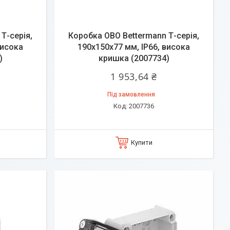
Т-серія,
Коробка OBO Bettermann Т-серія,
висока
190x150x77 мм, IP66, висока
)
кришка (2007734)
1 953,64 ₴
Під замовлення
2007736
Купити