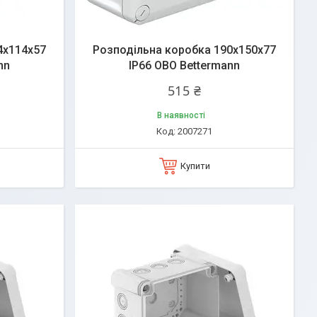
4x114x57
Розподільна коробка 190x150x77
nn
IP66 OBO Bettermann
515 ₴
В наявності
2007271
Купити