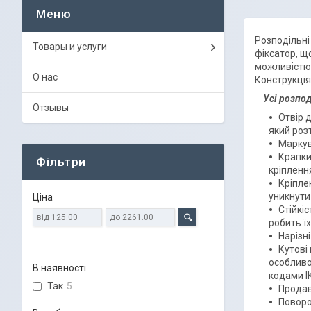
Розподільні
Товары и услуги
фіксатор, щ
можливістю 
О нас
Конструкція
Усі розподі
Отзывы
Отвір 
який роз
Маркув
Крапки
Фільтри
кріпленн
Кріплен
уникнути
Ціна
Стійкіс
робить ї
Нарізні
Кутові
особливо
В наявності
кодами IK
Так
5
Продав
Поворо