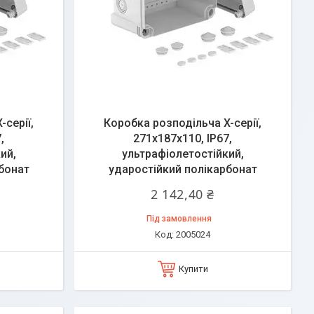
серії,
Коробка розподільча X-серії,
,
271x187x110, ІР67,
ий,
ультрафіолетостійкий,
бонат
ударостійкий полікарбонат
2 142,40 ₴
Під замовлення
2005024
Купити