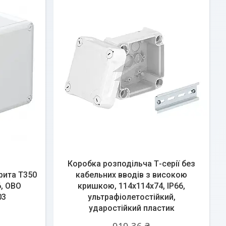
Коробка розподільча Т-серії без
рита Т350
кабельних вводів з високою
6, OBO
кришкою, 114х114х74, ІР66,
03
ультрафіолетостійкий,
ударостійкий пластик