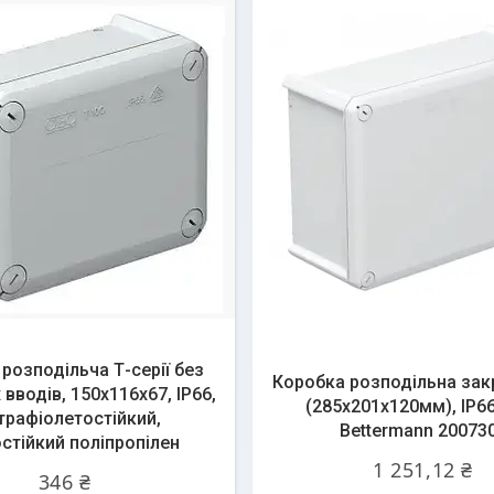
розподільча Т-серії без
Коробка розподільна зак
вводів, 150х116х67, ІР66,
(285х201х120мм), ІР6
трафіолетостійкий,
Bettermann 20073
стійкий поліпропілен
1 251,12 ₴
346 ₴