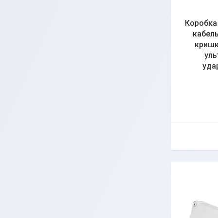
Коробка 
кабель
кришк
уль
уда