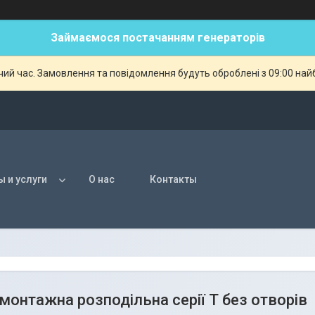
Займаємося постачанням генераторів
чий час. Замовлення та повідомлення будуть оброблені з 09:00 най
ы и услуги
О нас
Контакты
монтажна розподільна серії Т без отворів