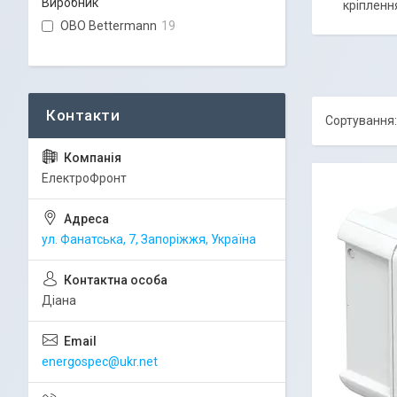
Виробник
кріпленн
OBO Bettermann
19
ЕлектроФронт
ул. Фанатська, 7, Запоріжжя, Україна
Діана
energospec@ukr.net