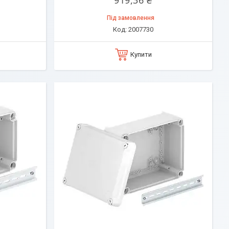
919,36 ₴
Під замовлення
2007730
Купити