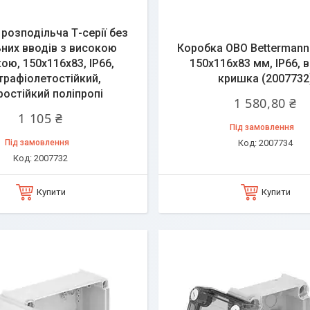
розподільча Т-серії без
них вводів з високою
Коробка OBO Bettermann 
ою, 150х116х83, ІР66,
150x116x83 мм, IP66, 
трафіолетостійкий,
кришка (2007732
ростійкий поліпропі
1 580,80 ₴
1 105 ₴
Під замовлення
Під замовлення
2007734
2007732
Купити
Купити