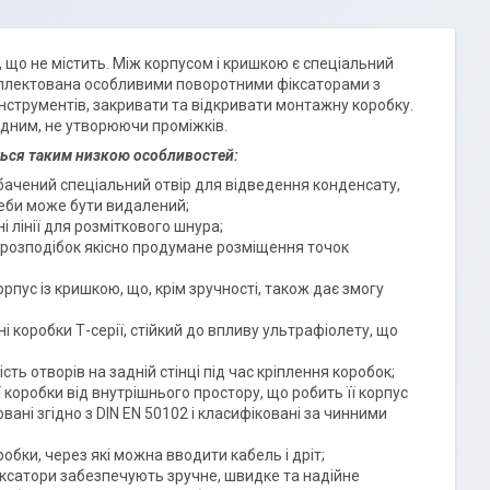
 що не містить. Між корпусом і кришкою є спеціальний
омплектована особливими поворотними фіксаторами з
нструментів, закривати та відкривати монтажну коробку.
одним, не утворюючи проміжків.
ться таким низкою особливостей:
дбачений спеціальний отвір для відведення конденсату,
реби може бути видалений;
 лінії для розміткового шнура;
і розподібок якісно продумане розміщення точок
орпус із кришкою, що, крім зручності, також дає змогу
ьні коробки Т-серії, стійкий до впливу ультрафіолету, що
сть отворів на задній стінці під час кріплення коробок;
 коробки від внутрішнього простору, що робить її корпус
вані згідно з DIN EN 50102 і класифіковані за чинними
обки, через які можна вводити кабель і дріт;
ксатори забезпечують зручне, швидке та надійне