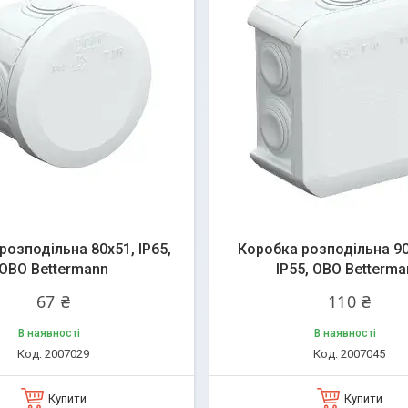
розподільна 80х51, ІР65,
Коробка розподільна 90
OBO Bettermann
ІР55, OBO Betterma
67 ₴
110 ₴
В наявності
В наявності
2007029
2007045
Купити
Купити