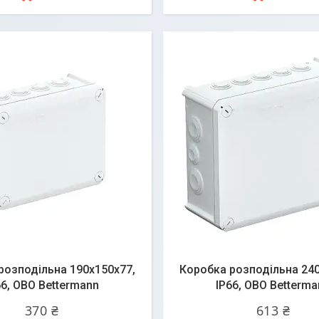
розподільна 190х150х77,
Коробка розподільна 240
66, OBO Bettermann
ІР66, OBO Betterma
370 ₴
613 ₴