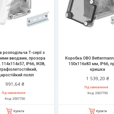
 розподільча Т-серії з
ними вводами, прозора
Коробка OBO Bettermann 
 114х114х57, ІР66, ІК08,
150x116x83 мм, IP66, 
трафіолетостійкий,
кришка
даростійкий поліп
1 539,20 ₴
991,64 ₴
Під замовлення
Під замовлення
2007750
2007750
Купити
Купити