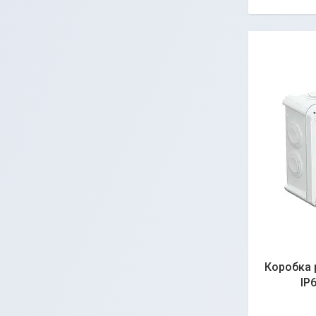
Коробка 
ІР