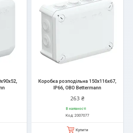
х90х52,
Коробка розподільна 150х116х67,
nn
ІР66, OBO Bettermann
263 ₴
В наявності
2007077
Купити