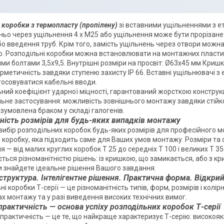
 коробки з термопласту (пропілену)
зі вставними ущільненнями з ет
ьо через ущільнення 4 x M25 або ущільнення може бути прорізане 
о введення труб. Крім того, замість ущільнень через отвори можна
. Розподільні коробки можна встановлювати на монтажних пластина
ми болтами 3,5x9,5. Внутрішні розміри на просвіт: Ø63x45 мм Кришк
рметичність завдяки ступеню захисту IP 66. Вставні ущільнювачі з
осовуватися кабельні вводи.
ий коефіцієнт ударної міцності, гарантований жорсткою конструкц
ьне застосування: можливість зовнішнього монтажу завдяки стійко
 зумовлена браком у складі галогенів.
тність розмірів для будь-яких випадків монтажу
ір розподільних коробок будь-яких розмірів для професійного мо
 коробку, яка підходить саме для Ваших умов монтажу. Розміри та 
я — від малих круглих коробок T 25 до середніх T 100 і великих T 3
ться різноманітністю рішень: із кришкою, що замикається, або з к
 знайдете ідеальне рішення Вашого завдання.
труктура. Інтелігентне рішення. Практична форма. Відкрийт
 коробки Т-серії — це різноманітність типів, форм, розмірів і колі
ах монтажу та у разі виведення високих технічних вимог.
 практичність — основа успіху розподільних коробок Т-сері
практичність — це те, що найкраще характеризує Т-серію: високоякі