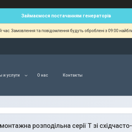
Займаємося постачанням генераторів
й час. Замовлення та повідомлення будуть оброблені з 09:00 найбли
ы и услуги
О нас
Контакты
монтажна розподільна серії Т зі східчас