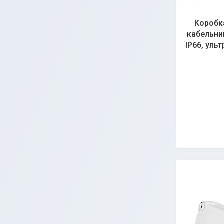
Коробка
кабельни
IP66, уль