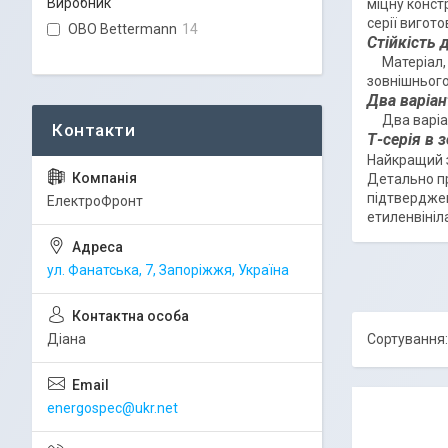
Виробник
міцну конст
серії вигото
OBO Bettermann
14
Стійкість 
Матеріал, з
зовнішньог
Два варіа
Два варіант
Т-серія в
Найкращий з
Детально пр
підтверджен
ЕлектроФронт
етиленвініл
ул. Фанатська, 7, Запоріжжя, Україна
Діана
energospec@ukr.net