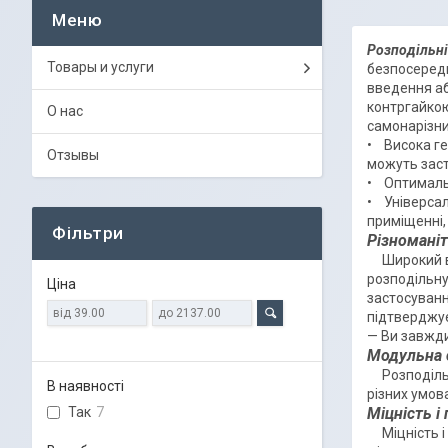
Розподільні
Товары и услуги
безпосередн
введення аб
контргайкою
О нас
самонарізни
• Висока ге
Отзывы
можуть заст
• Оптимальн
• Універсал
приміщенні,
Фільтри
Різномані
Широкий виб
розподільну
Ціна
застосуванн
підтверджує
— Ви завжди
Модульна с
Розподільні
В наявності
різних умов
Так
7
Міцність і
Міцність і 