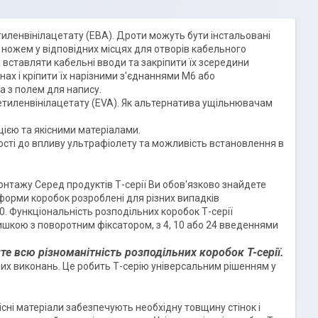
иленвінілацетату (ЕВА). Дроти можуть бути інстальовані
ножем у відповідних місцях для отворів кабельного
 вставляти кабельні вводи та закріпити їх зсередини
х і кріпити їх нарізними з'єднаннями M6 або
а з полем для напису.
 етиленвінілацетату (EVA). Як альтернатива ущільнювачам
ією та якісними матеріалами.
сті до впливу ультрафіолету та можливість встановлення в
нтажу Серед продуктів Т-серії Ви обов'язково знайдете
форми коробок розроблені для різних випадків
50. Функціональність розподільних коробок Т-серії
ришкою з поворотним фіксатором, з 4, 10 або 24 введеннями
е всю різноманітність розподільних коробок T-серії.
рних виконань. Це робить Т-серію універсальним рішенням у
ї
сні матеріали забезпечують необхідну товщину стінок і