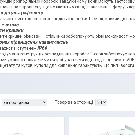
рукцію розподільних коробок, завдяки чому вони можуть застосовув
влені з поліпропілену, що не містить у складі галогенів — фтору, хло
до дії ультрафіолету
 якого виготовлені всі розподільні коробки Т-се-рії, стійкий до вп
о монтажу.
нти кришки
и кришки різної ви — стільники забезпечують різні можливості м
 зонах підвищених навантажень
IP66
ахист зі ступенем
одумана конструкція розподільних коробок Т-серії забезпечує необ
ий успішно пройденими випробуваннями відповідно до вимог VDE. 
ацетату та кутові куполи для кріплення гарантують, що пил і волога