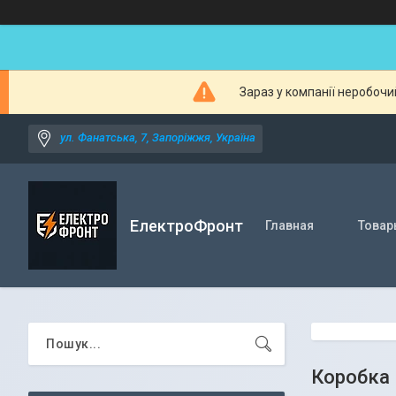
Зараз у компанії неробочи
ул. Фанатська, 7, Запоріжжя, Україна
ЕлектроФронт
Главная
Товар
Коробка 