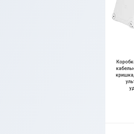
Коробка
кабель
кришка,
уль
у