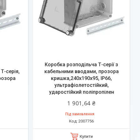
Коробка розподільча Т-серії з
Т-серія,
кабельними вводами, прозора
прозора
кришка,240х190х95, ІР66,
ультрафіолетостійкий,
ударостійкий поліпропілен
1 901,64 ₴
Під замовлення
2007756
Купити