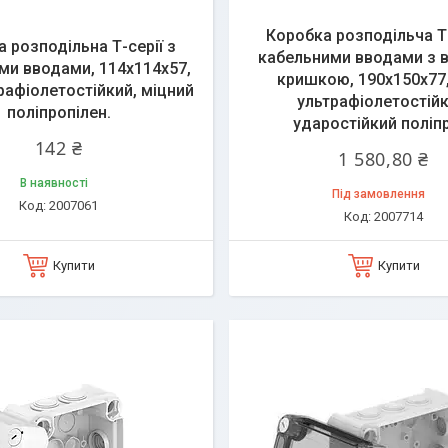
Коробка розподільча Т-
 розподільна Т-серії з
кабельними вводами з 
ми вводами, 114х114х57,
кришкою, 190х150х77,
трафіолетостійкий, міцний
ультрафіолетостійк
поліпропілен.
ударостійкий поліп
142 ₴
1 580,80 ₴
В наявності
Під замовлення
2007061
2007714
Купити
Купити