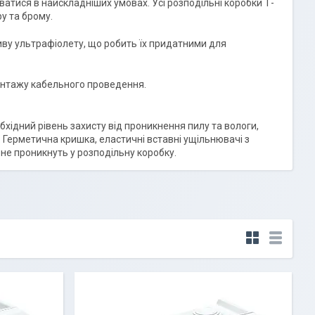
атися в найскладніших умовах. Усі розподільні коробки Т-
ру та брому.
ливу ультрафіолету, що робить їх придатними для
онтажу кабельного проведення.
хідний рівень захисту від проникнення пилу та вологи,
Герметична кришка, еластичні вставні ущільнювачі з
 не проникнуть у розподільну коробку.