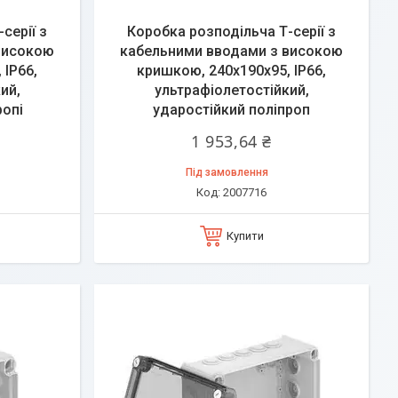
серії з
Коробка розподільча Т-серії з
високою
кабельними вводами з високою
 ІР66,
кришкою, 240х190х95, ІР66,
ий,
ультрафіолетостійкий,
ропі
ударостійкий поліпроп
1 953,64 ₴
Під замовлення
2007716
Купити