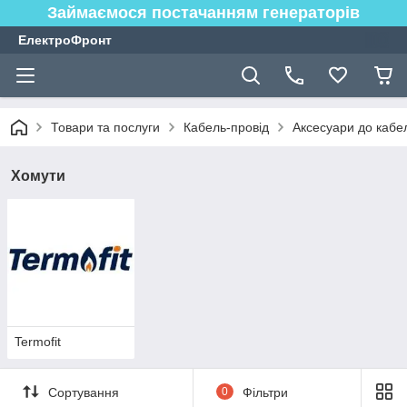
Займаємося постачанням генераторів
ЕлектроФронт
Товари та послуги
Кабель-провід
Аксесуари до кабе
Хомути
Termofit
Сортування
0
Фільтри