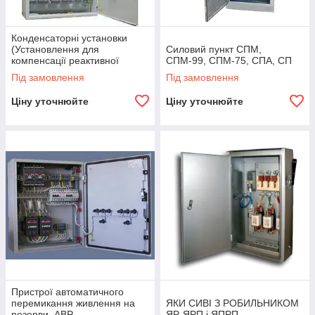
Конденсаторні установки
(Установлення для
Силовий пункт СПМ,
компенсації реактивної
СПМ-99, СПМ-75, СПА, СП
потужності УКРМ (АКУ))
Під замовлення
Під замовлення
Ціну уточнюйте
Ціну уточнюйте
Пристрої автоматичного
перемикання живлення на
ЯКИ СИВІ З РОБИЛЬНИКОМ
резерви, АВР
ЯР, ЯРП і ЯПРП