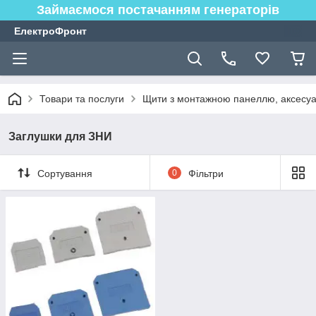
Займаємося постачанням генераторів
ЕлектроФронт
Товари та послуги
Щити з монтажною панеллю, аксесуа
Заглушки для ЗНИ
Сортування
0
Фільтри